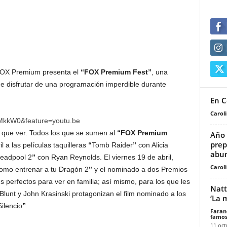
OX Premium presenta el
“FOX Premium Fest”
, una
de disfrutar de una programación imperdible durante
En C
Carol
kMkkW0&feature=youtu.be
 que ver. Todos los que se sumen al
“FOX Premium
Año 
prep
 a las películas taquilleras
“
Tomb Raider
”
con Alicia
abu
eadpool 2
”
con Ryan Reynolds. El viernes 19 de abril,
Carol
omo entrenar a tu Dragón 2
”
y el nominado a dos Premios
ms perfectos para ver en familia; así mismo, para los que les
Natt
Blunt y John Krasinski protagonizan el film nominado a los
‘La 
ilencio
”
.
Faran
famos
11 oct