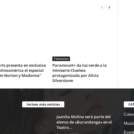
Television
ts presenta en exclusiva
Paramount+ da luz verde a la
tinoamérica el especial
miniserie Clueless
m Norton y Madonna”
protagonizada por Alicia
Silverstone
Incluso más noticias
CA
Colom
Juanita Molina será parte del
elenco de «Burundanga» en el
Musi
Teatro...
Event