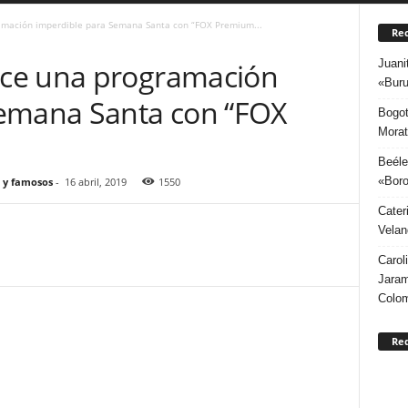
mación imperdible para Semana Santa con “FOX Premium...
Rec
Juani
ce una programación
«Buru
Semana Santa con “FOX
Bogot
Morat
Beéle
«Boro
 y famosos
-
16 abril, 2019
1550
Cater
Velan
Carol
Jaram
Colo
Re