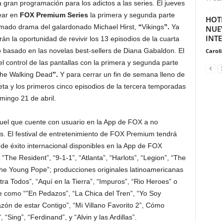
gran programación para los adictos a las series. El jueves
near en
FOX Premium Series
la primera y segunda parte
HOT
amado drama del galardonado Michael Hirst,
“
Vikings
”.
Ya
NUE
INT
rán la oportunidad de revivir los 13 episodios de la cuarta
to basado en las novelas best-sellers de Diana Gabaldon. El
Carol
l control de las pantallas con la primera y segunda parte
he Walking Dead
”.
Y para cerrar un fin de semana lleno de
a y los primeros cinco episodios de la tercera temporadas
omingo 21 de abril.
quel que cuente con usuario en la App de FOX a no
s. El festival de entretenimiento de FOX Premium tendrá
e éxito internacional disponibles en la App de FOX
he Resident”, “9-1-1”, “Atlanta”, “Harlots”, “Legion”, “The
“The Young Pope”; producciones originales latinoamericanas
a Todos”, “Aquí en la Tierra”, “Impuros”, “Rio Heroes” o
 como “”En Pedazos”, “La Chica del Tren”, “Yo Soy
ón de estar Contigo”, “Mi Villano Favorito 2”, Cómo
“Sing”, “Ferdinand”, y “Alvin y las Ardillas”.