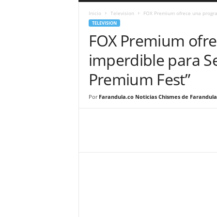
a
Inicio
Television
FOX Premium ofrece una progra
r
TELEVISION
a
FOX Premium ofre
n
d
imperdible para 
u
l
Premium Fest”
a
.
C
Por
Farandula.co Noticias Chismes de Farandula
O
N
o
t
i
c
i
a
s
d
e