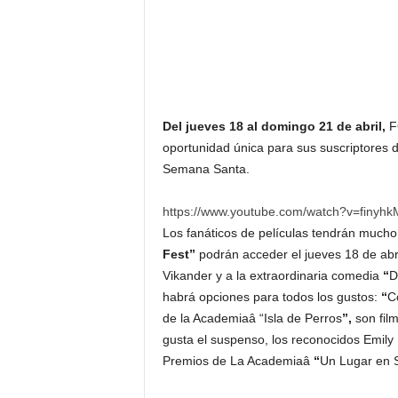
F
a
m
o
s
o
s
Del jueves 18 al domingo 21 de abril,
F
oportunidad única para sus suscriptores 
Semana Santa.
https://www.youtube.com/watch?v=finyh
Los fanáticos de películas tendrán mucho
Fest”
podrán acceder el jueves 18 de abril
Vikander y a la extraordinaria comedia
“
D
habrá opciones para todos los gustos:
“
C
de la Academiaâ “Isla de Perros
”,
son fil
gusta el suspenso, los reconocidos Emily 
Premios de La Academiaâ
“
Un Lugar en S