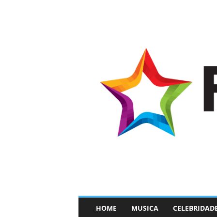
–
HOME
MUSICA
CELEBRIDAD
F