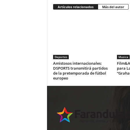
Artículos relacionados
Más del autor
Deportes
Musica
Amistosos internacionales:
Film&Ar
DSPORTS transmitirá partidos
para La
de la pretemporada de fútbol
“Graha
europeo