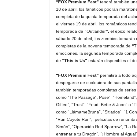
“FOX Premium Fest”
tendrá también una 
18 de abril, los fanáticos podrán marato
completa de la quinta temporada del acl
el viernes 19 de abril, los románticos tend
temporada de
“
Outlander
”,
el épico rela
sábado 20 de abril, los zombies tomarán e
completas de la novena temporada de
“
T
emociones, la segunda temporada complet
de
“This is Us”
estarán disponibles el d
“FOX Premium Fest”
permitirá a todo a
despegarse de cualquiera de sus pantalla
también temporadas completas de series d
como “The Passage”, Pose”, “Homeland”, “T
Gifted”, “Trust”, “Feud: Bette & Joan” o 
como “LlámameBruna”, “Sitiados”, “1 Contr
“Run Coyote Run”; películas de renombre
Simón”, “Operación Red Sparrow”, “La Raz
entrenar a tu Dragón”, “¡Hombre al Agua!”, 