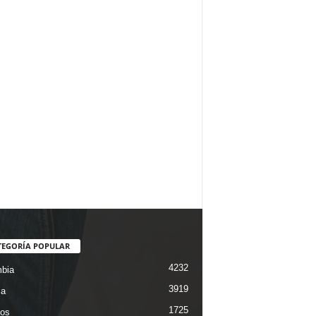
TEGORÍA POPULAR
4232
bia
3919
ca
1725
os