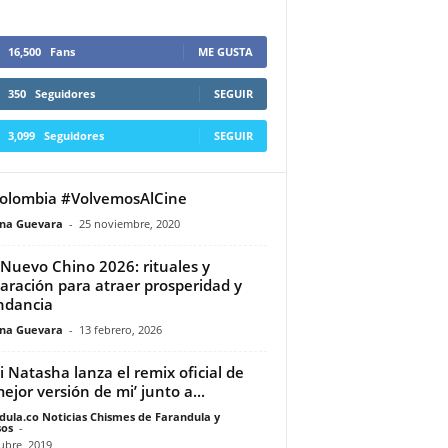
16,500
Fans
ME GUSTA
350
Seguidores
SEGUIR
3,099
Seguidores
SEGUIR
olombia #VolvemosAlCine
ina Guevara
-
25 noviembre, 2020
Nuevo Chino 2026: rituales y
aración para atraer prosperidad y
ndancia
ina Guevara
-
13 febrero, 2026
i Natasha lanza el remix oficial de
mejor versión de mi’ junto a...
dula.co Noticias Chismes de Farandula y
os
-
ubre, 2019