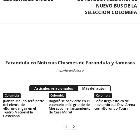
NUEVO BUS DE LA
SELECCIÓN COLOMBIA
Farandula.co Noticias Chismes de Farandula y famosos
http://farandula.co
Artículos relacionados
Más del autor
Colombia
Colombia
Colombia
Juanita Molina será parte
Bogotá se convierte en el
Beéle llega este 28 de
del elenco de
escenario más grande de
noviembre al Davi Arena
«Burundanga» en el
Morat con el lanzamiento
con «Borondo Tour»
Teatro Nacional la
de Casa Morat
Castellana