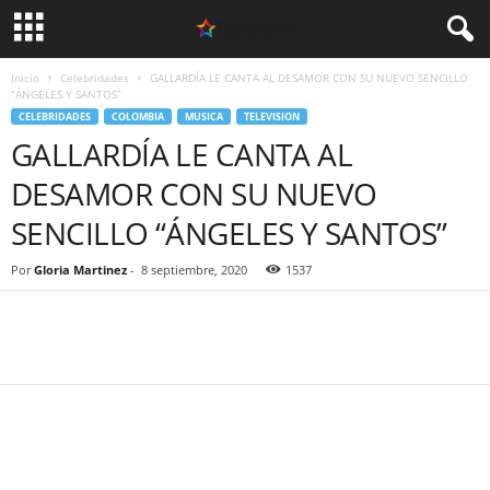
Inicio
Celebridades
GALLARDÍA LE CANTA AL DESAMOR CON SU NUEVO SENCILLO
“ÁNGELES Y SANTOS”
CELEBRIDADES
COLOMBIA
MUSICA
TELEVISION
GALLARDÍA LE CANTA AL
DESAMOR CON SU NUEVO
SENCILLO “ÁNGELES Y SANTOS”
Por
Gloria Martinez
-
8 septiembre, 2020
1537