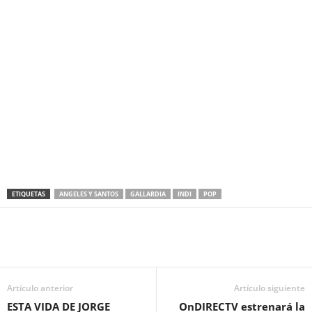
ETIQUETAS
ANGELES Y SANTOS
GALLARDIA
INDI
POP
Artículo anterior
Artículo siguiente
ESTA VIDA DE JORGE
OnDIRECTV estrenará la