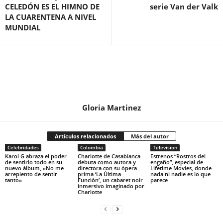
CELEDÓN ES EL HIMNO DE
serie Van der Valk
LA CUARENTENA A NIVEL
MUNDIAL
Gloria Martinez
Artículos relacionados
Más del autor
Celebridades
Colombia
Television
Karol G abraza el poder
Charlotte de Casabianca
Estrenos “Rostros del
de sentirlo todo en su
debuta como autora y
engaño”, especial de
nuevo álbum, «No me
directora con su ópera
Lifetime Movies, donde
arrepiento de sentir
prima ‘La Última
nada ni nadie es lo que
tanto»
Función’, un cabaret noir
parece
inmersivo imaginado por
Charlotte