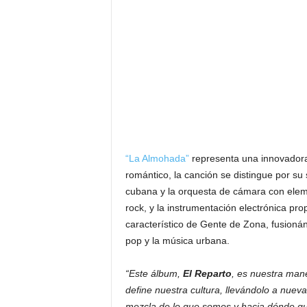
“La Almohada”
representa una innovadora
romántico, la canción se distingue por su
cubana y la orquesta de cámara con elem
rock, y la instrumentación electrónica prop
característico de Gente de Zona, fusion
pop y la música urbana.
“Este álbum,
El Reparto
, es nuestra man
define nuestra cultura, llevándolo a nue
mezcla de lo que somos y hacia dónde qu