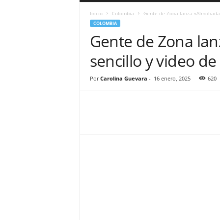
a
Inicio
Colombia
Gente de Zona lanza «Almohada» 
r
COLOMBIA
a
Gente de Zona lan
n
d
sencillo y video d
u
l
a
Por
Carolina Guevara
-
16 enero, 2025
620
.
C
O
N
o
t
i
c
i
a
s
d
e