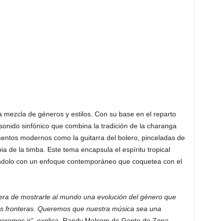
 mezcla de géneros y estilos. Con su base en el reparto
 sonido sinfónico que combina la tradición de la charanga
entos modernos como la guitarra del bolero, pinceladas de
ia de la timba. Este tema encapsula el espíritu tropical
ándolo con un enfoque contemporáneo que coquetea con el
era de mostrarle al mundo una evolución del género que
vas fronteras. Queremos que nuestra música sea una
eremos ir”
, explica Randy Malcom de Gente de Zona.