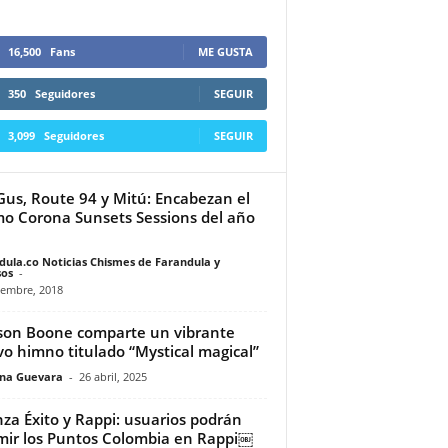
16,500
Fans
ME GUSTA
350
Seguidores
SEGUIR
3,099
Seguidores
SEGUIR
us, Route 94 y Mitú: Encabezan el
mo Corona Sunsets Sessions del año
dula.co Noticias Chismes de Farandula y
os
-
iembre, 2018
on Boone comparte un vibrante
o himno titulado “Mystical magical”
ina Guevara
-
26 abril, 2025
nza Éxito y Rappi: usuarios podrán
mir los Puntos Colombia en Rappi￼