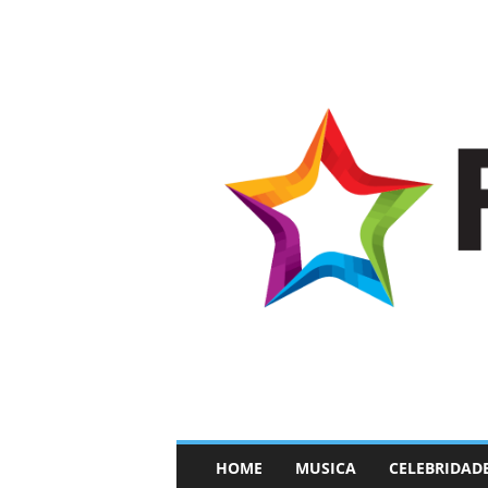
–
HOME
MUSICA
CELEBRIDAD
F