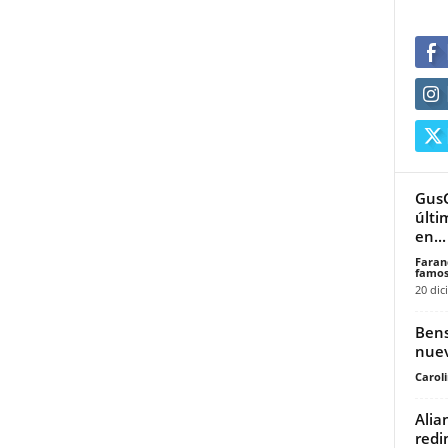
GusG
últi
en...
Faran
famos
20 dic
Bens
nuev
Carol
Alia
redi