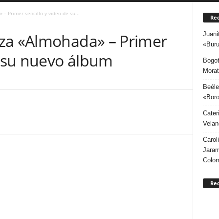
– Primer sencillo y video de su...
Rec
Juani
za «Almohada» – Primer
«Buru
e su nuevo álbum
Bogot
Morat
Beéle
«Boro
Cater
Velan
Carol
Jaram
Colo
Re