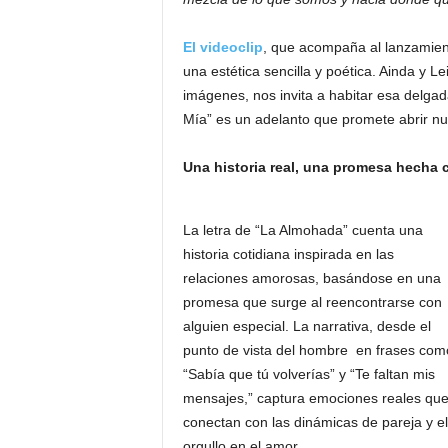
El videoclip
, que acompaña al lanzamient
una estética sencilla y poética. Ainda y Le
imágenes, nos invita a habitar esa delgada
Mía” es un adelanto que promete abrir n
Una historia real, una promesa hecha 
La letra de “La Almohada” cuenta una
historia cotidiana inspirada en las
relaciones amorosas, basándose en una
promesa que surge al reencontrarse con
alguien especial. La narrativa, desde el
punto de vista del hombre en frases com
“Sabía que tú volverías” y “Te faltan mis
mensajes,” captura emociones reales qu
conectan con las dinámicas de pareja y el
orgullo en el amor.