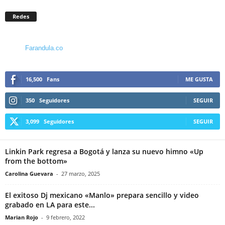
Redes
Farandula.co
16,500
Fans
ME GUSTA
350
Seguidores
SEGUIR
3,099
Seguidores
SEGUIR
Linkin Park regresa a Bogotá y lanza su nuevo himno «Up
from the bottom»
Carolina Guevara
-
27 marzo, 2025
El exitoso Dj mexicano «Manlo» prepara sencillo y video
grabado en LA para este...
Marian Rojo
-
9 febrero, 2022