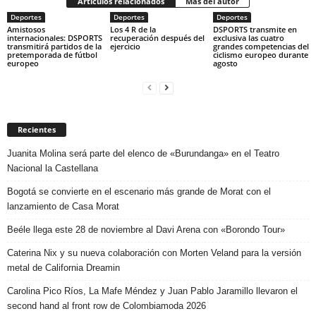
Artículos relacionados
Más del autor
Deportes
Deportes
Deportes
Amistosos
Los 4 R de la
DSPORTS transmite en
internacionales: DSPORTS
recuperación después del
exclusiva las cuatro
transmitirá partidos de la
ejercicio
grandes competencias del
pretemporada de fútbol
ciclismo europeo durante
europeo
agosto
Recientes
Juanita Molina será parte del elenco de «Burundanga» en el Teatro
Nacional la Castellana
Bogotá se convierte en el escenario más grande de Morat con el
lanzamiento de Casa Morat
Beéle llega este 28 de noviembre al Davi Arena con «Borondo Tour»
Caterina Nix y su nueva colaboración con Morten Veland para la versión
metal de California Dreamin
Carolina Pico Ríos, La Mafe Méndez y Juan Pablo Jaramillo llevaron el
second hand al front row de Colombiamoda 2026