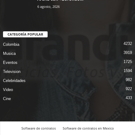
6 agosto, 2026
CATEGORÍA POPULAR
4232
Colombia
3919
Musica
1725
Eventos
1594
Television
982
Celebridades
922
Video
433
Cine
Software de contratos
Software de contratos en Mexico