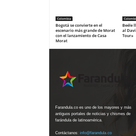
Colombia
Colombi
Bogotá se convierte en el
Beéle l
escenario más grande de Morat
al Dav
con el lanzamiento de Casa
Tour»
Morat
Farandula.co es uno de los mayores y más
antiguos portales de noticias y chismes de
farándula de latinoamérica.
Contáctanos:
info@farandula.co