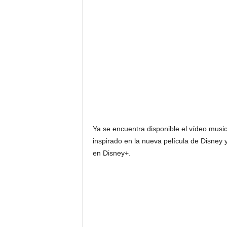
F
a
m
o
s
o
s
Ya se encuentra disponible el vídeo music
inspirado en la nueva película de Disney 
en Disney+.