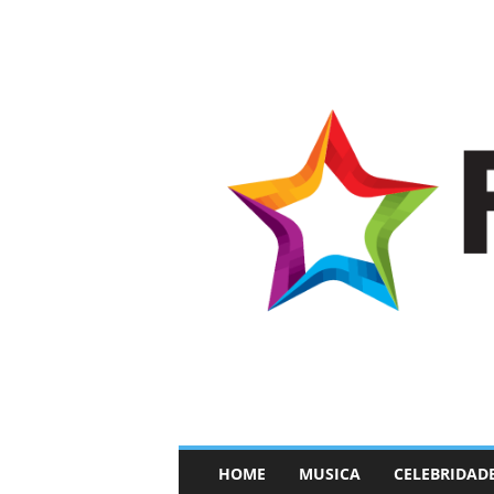
–
HOME
MUSICA
CELEBRIDAD
F