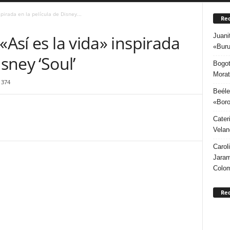
spirada en la película de Disney...
Rec
Juani
«Así es la vida» inspirada
«Buru
isney ‘Soul’
Bogot
Morat
1374
Beéle
«Boro
Cater
Velan
Carol
Jaram
Colo
Re