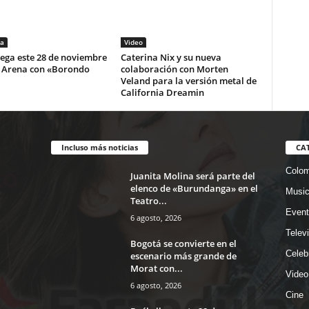
a
Video
lega este 28 de noviembre
Caterina Nix y su nueva
i Arena con «Borondo
colaboración con Morten
Veland para la versión metal de
California Dreamin
Incluso más noticias
CA
Colom
Juanita Molina será parte del
elenco de «Burundanga» en el
Musi
Teatro...
Event
6 agosto, 2026
Telev
Bogotá se convierte en el
Celeb
escenario más grande de
Morat con...
Video
6 agosto, 2026
Cine