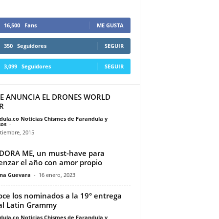
16,500
Fans
ME GUSTA
350
Seguidores
SEGUIR
3,099
Seguidores
SEGUIR
E ANUNCIA EL DRONES WORLD
R
dula.co Noticias Chismes de Farandula y
os
-
tiembre, 2015
DORA ME, un must-have para
nzar el año con amor propio
ina Guevara
-
16 enero, 2023
ce los nominados a la 19° entrega
l Latin Grammy
dula.co Noticias Chismes de Farandula y