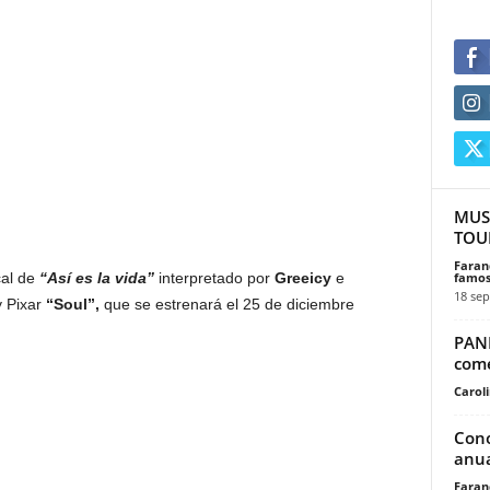
MUS
TOU
Faran
famos
al de
“Así es la vida”
interpretado por
Greeicy
e
18 sep
y Pixar
“Soul”,
que se estrenará el 25 de diciembre
PAN
come
Carol
Cono
anua
Faran