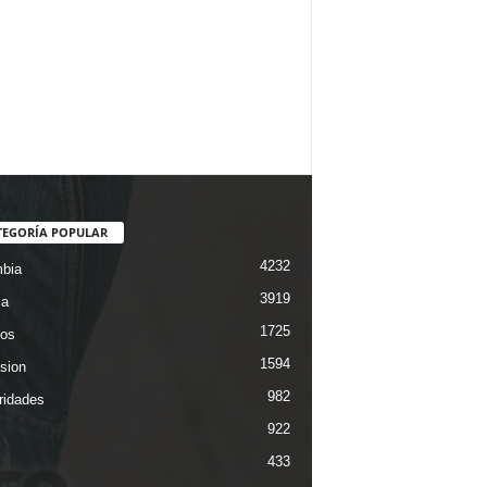
TEGORÍA POPULAR
4232
bia
3919
ca
1725
os
1594
ision
982
ridades
922
433