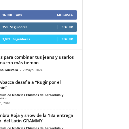
16,500
Fans
ME GUSTA
350
Seguidores
SEGUIR
3,099
Seguidores
SEGUIR
s para combinar tus jeans y usarlos
mucho más tiempo
ina Guevara
-
2 mayo, 2024
bacca desafía a “Rugir por el
io”
dula.co Noticias Chismes de Farandula y
os
-
o, 2018
mbra Roja y show de la 18a entrega
l del Latin GRAMMY
dula.co Noticias Chismes de Farandula y