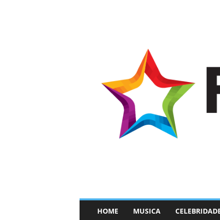
–
HOME
MUSICA
CELEBRIDAD
F