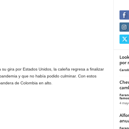
Look
por 
su gira por Estados Unidos, la caleña regresa a finalizar
Carol
e pandemia y que no había podido culminar. Con estos
Chew
 bandera de Colombia en alto.
camb
Faran
famos
4 may
Alfo
anua
Faran