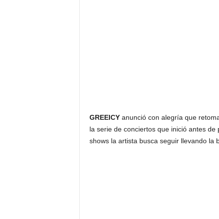
F
a
m
o
s
o
s
GREEICY
anunció con alegría que retoma 
la serie de conciertos que inició antes d
shows la artista busca seguir llevando la