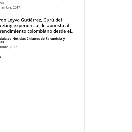
os
-
viembre, 2017
rdo Leyva Gutiérrez, Gurú del
eting experiencial, le apuesta al
endimiento colombiano desde el...
dula.co Noticias Chismes de Farandula y
os
-
embre, 2017