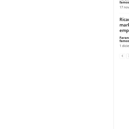
famos
17 no
Rica
mark
empr
Faran
famos
1 dici