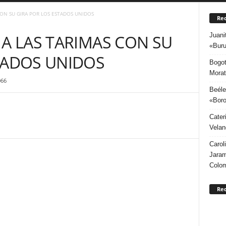
CON SU GIRA POR LOS ESTADOS UNIDOS
Rec
Juani
 A LAS TARIMAS CON SU
«Buru
TADOS UNIDOS
Bogot
Morat
066
Beéle
«Boro
Cater
Velan
Carol
Jaram
Colo
Re