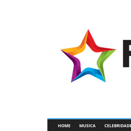
–
HOME
MUSICA
CELEBRIDAD
F