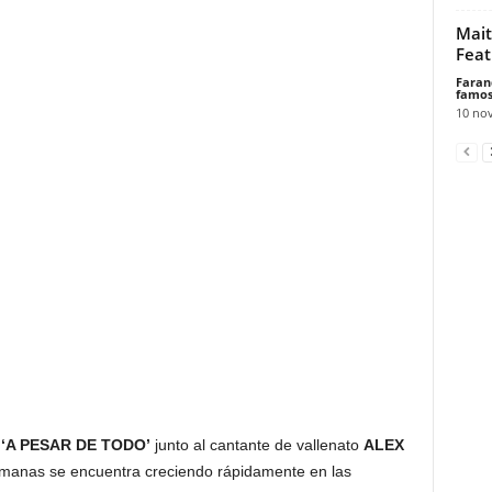
Mait
Feat
Faran
famos
10 no
o
‘A PESAR DE TODO’
junto al cantante de vallenato
ALEX
manas se encuentra creciendo rápidamente en las