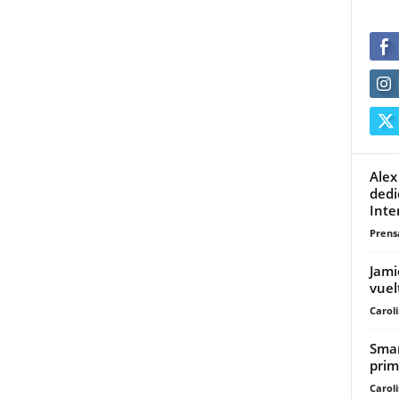
Alex
dedi
Inte
Prensa
Jami
vuelt
Carol
Smar
prim
Carol