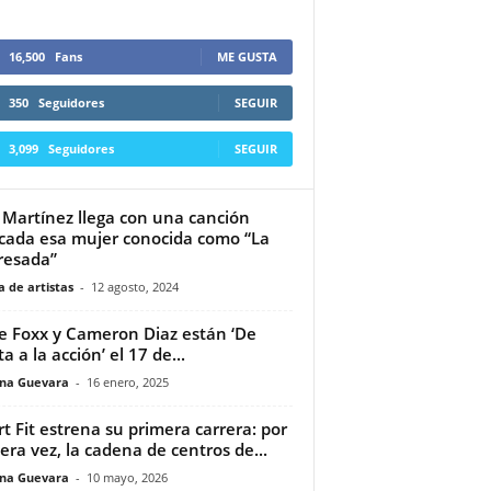
16,500
Fans
ME GUSTA
350
Seguidores
SEGUIR
3,099
Seguidores
SEGUIR
 Martínez llega con una canción
cada esa mujer conocida como “La
resada”
 de artistas
-
12 agosto, 2024
e Foxx y Cameron Diaz están ‘De
a a la acción’ el 17 de...
ina Guevara
-
16 enero, 2025
t Fit estrena su primera carrera: por
era vez, la cadena de centros de...
ina Guevara
-
10 mayo, 2026