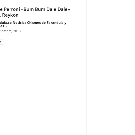
e Perroni «Bum Bum Dale Dale»
. Reykon
dula.co Noticias Chismes de Farandula y
os
-
viembre, 2018