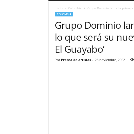
a
Inicio
Colombia
Grupo Dominio lanza la primera 
r
COLOMBIA
a
Grupo Dominio lan
n
d
lo que será su nue
u
l
El Guayabo’
a
.
C
Por
Prensa de artistas
-
25 noviembre, 2022
O
N
o
t
i
c
i
a
s
d
e