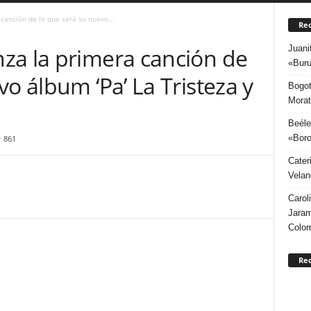
canción de lo que será su nuevo...
Rec
Juani
za la primera canción de
«Buru
vo álbum ‘Pa’ La Tristeza y
Bogot
Morat
Beéle
«Boro
861
Cater
Velan
Carol
Jaram
Colo
Re