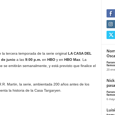
Nomi
e la tercera temporada de la serie original
LA CASA DEL
Osca
 de junio
a las
9:00 p.m.
en
HBO
y en
HBO Max
. La
Faran
famos
 se emitirán semanalmente, y está previsto que finalice el
20 ene
Nick
R. Martin, la serie, ambientada 200 años antes de los
pasa
enta la historia de la Casa Targaryen.
Faran
famos
6 may
Luis
tom