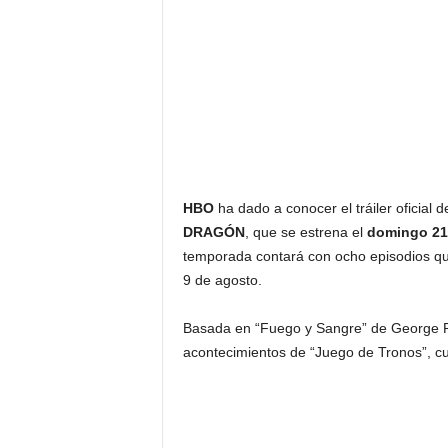
F
a
m
o
s
o
s
HBO
ha dado a conocer el tráiler oficial d
DRAGÓN
, que se estrena el
domingo 21
temporada contará con ocho episodios que
9 de agosto.
Basada en “Fuego y Sangre” de George R.
acontecimientos de “Juego de Tronos”, cu