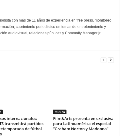
odista con más de 11 años de experiencia en free press, monitoreo
ormación, cubrimiento periodístico en temas de entretenimiento y
cción audiovisual, relaciones públicas y Commnity Manager jr.
s
Musica
os internacionales:
Film&Arts presenta en exclusiva
S transmitirá partidos
para Latinoamérica el especial
pretemporada de fútbol
“Graham Norton y Madonna”
o