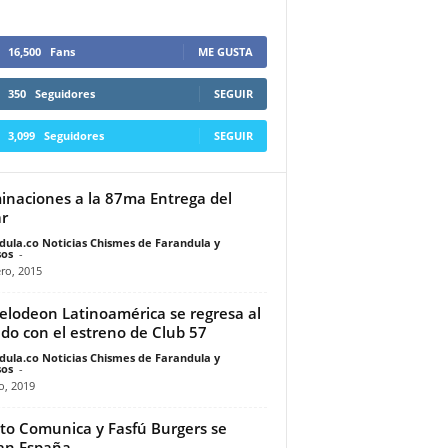
16,500
Fans
ME GUSTA
350
Seguidores
SEGUIR
3,099
Seguidores
SEGUIR
naciones a la 87ma Entrega del
r
dula.co Noticias Chismes de Farandula y
os
-
ro, 2015
elodeon Latinoamérica se regresa al
do con el estreno de Club 57
dula.co Noticias Chismes de Farandula y
os
-
o, 2019
ito Comunica y Fasfú Burgers se
an España