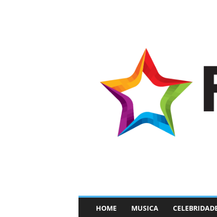
–
HOME
MUSICA
CELEBRIDAD
F