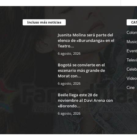
Incluso más noticias
CA
Colom
Juanita Molina será parte del
elenco de «Burundanga» en el
Musi
Teatro...
Event
6 agosto, 2026
Telev
Bogotá se convierte en el
Celeb
escenario más grande de
Morat con...
Video
6 agosto, 2026
Cine
Beéle llega este 28 de
noviembre al Davi Arena con
«Borondo...
6 agosto, 2026