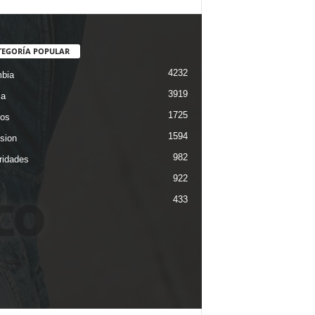
TEGORÍA POPULAR
4232
bia
3919
ca
1725
os
1594
ision
982
ridades
922
433