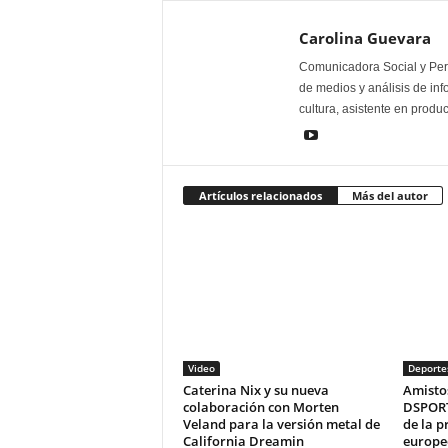
Carolina Guevara
Comunicadora Social y Peri
de medios y análisis de inf
cultura, asistente en produ
Artículos relacionados
Más del autor
Video
Deporte
Caterina Nix y su nueva
Amistos
colaboración con Morten
DSPORT
Veland para la versión metal de
de la 
California Dreamin
europe