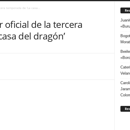
rcera temporada de ‘La casa...
Rec
Juani
 oficial de la tercera
«Buru
casa del dragón’
Bogot
Morat
Beéle
«Boro
Cater
Velan
Carol
Jaram
Colo
Re