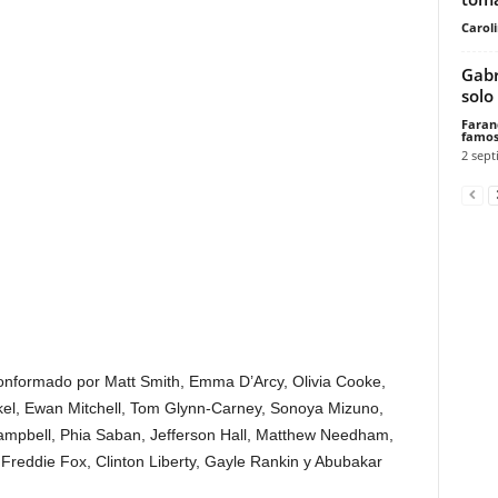
Carol
Gabr
solo
Faran
famos
2 sept
conformado por Matt Smith, Emma D’Arcy, Olivia Cooke,
kel, Ewan Mitchell, Tom Glynn-Carney, Sonoya Mizuno,
Campbell, Phia Saban, Jefferson Hall, Matthew Needham,
Freddie Fox, Clinton Liberty, Gayle Rankin y Abubakar