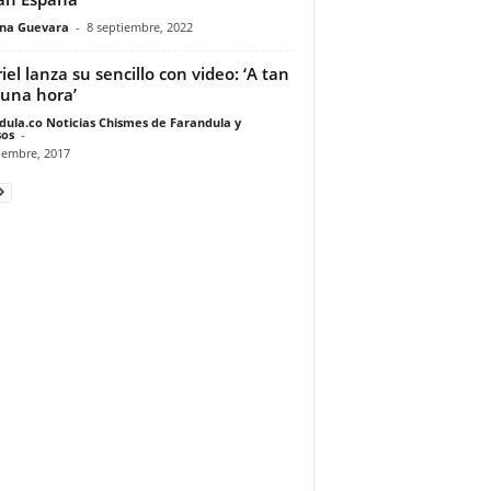
ina Guevara
-
8 septiembre, 2022
iel lanza su sencillo con video: ‘A tan
 una hora’
dula.co Noticias Chismes de Farandula y
os
-
iembre, 2017