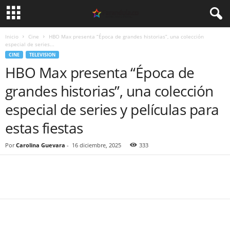
Inicio
Cine
HBO Max presenta “Época de grandes historias”, una colección
especial de series...
CINE
TELEVISION
HBO Max presenta “Época de
grandes historias”, una colección
especial de series y películas para
estas fiestas
Por
Carolina Guevara
-
16 diciembre, 2025
333