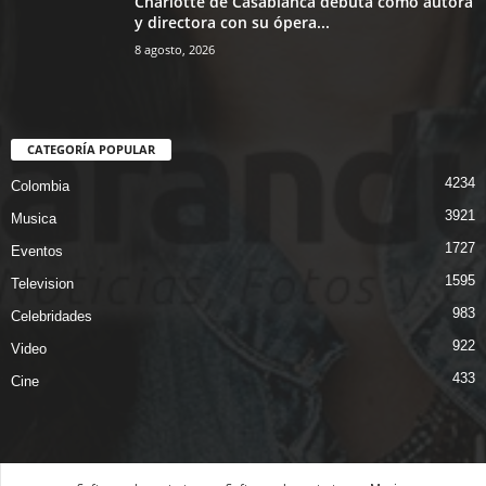
Charlotte de Casabianca debuta como autora
y directora con su ópera...
8 agosto, 2026
CATEGORÍA POPULAR
4234
Colombia
3921
Musica
1727
Eventos
1595
Television
983
Celebridades
922
Video
433
Cine