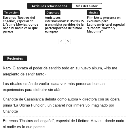
Artículos relacionados
Más del autor
Television
Deportes
Musica
Estrenos “Rostros del
Amistosos
Film&Arts presenta en
engaño”, especial de
internacionales: DSPORTS
exclusiva para
Lifetime Movies, donde
transmitirá partidos de la
Latinoamérica el especial
nada ni nadie es lo que
pretemporada de fútbol
“Graham Norton y
parece
europeo
Madonna”
Recientes
Karol G abraza el poder de sentirlo todo en su nuevo álbum, «No me
arrepiento de sentir tanto»
Los rituales están de vuelta: cada vez más personas buscan
experiencias para disfrutar sin afán
Charlotte de Casabianca debuta como autora y directora con su ópera
prima ‘La Última Función’, un cabaret noir inmersivo imaginado por
Charlotte
Estrenos “Rostros del engaño”, especial de Lifetime Movies, donde nada
ni nadie es lo que parece