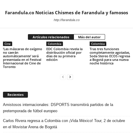
Farandula.co Noticias Chismes de Farandula y famosos
http://farandula.co
Artículos relacionados
Más del autor
Cine
Colombia
Colombia
‘Las máscaras de oxígeno
EDC Colombia revela la
Tras tres funciones
no caerán
distribución oficial por
completamente agotadas,
automáticamente’ será
días de su primera
Soda Stereo ECOS regresa
presentada en el Festival
edición
a Bogotá para una nueva
Internacional de Cine de
noche histórica
Toronto
Recientes
Amistosos internacionales: DSPORTS transmitirá partidos de la
pretemporada de fútbol europeo
Carlos Rivera regresa a Colombia con ¡Vida México! Tour, 2 de octubre
en el Movistar Arena de Bogotá