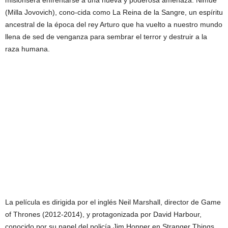
misiónserá enfrentarse a una nueva y poderosa amenaza: Nimue
(Milla Jovovich), cono-cida como La Reina de la Sangre, un espíritu
ancestral de la época del rey Arturo que ha vuelto a nuestro mundo
llena de sed de venganza para sembrar el terror y destruir a la
raza humana.
La película es dirigida por el inglés Neil Marshall, director de Game
of Thrones (2012-2014), y protagonizada por David Harbour,
conocido por su papel del policía Jim Hopper en Stranger Things