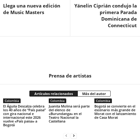
Llega una nueva edición
Yánelin Ciprián condujo la
de Music Masters
primera Parada
Dominicana de
Connecticut
Prensa de artistas
Artículos relacionados
Más del autor
Colombia
Colombia
Colombia
El Águila Descalza celebra
Juanita Molina será parte
Bogotá se convierte en el
los 40 años de “País paisa”
del elenco de
escenario más grande de
con gira nacional e
«Burundanga» en el
Morat con el lanzamiento
internacional este 2026
Teatro Nacional la
de Casa Morat
vuelve «País paisa» a
Castellana
Bogotá