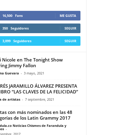
16,500
Fans
ME GUSTA
350
Seguidores
SEGUIR
3,099
Seguidores
SEGUIR
i Nicole en The Tonight Show
ring Jimmy Fallon
ina Guevara
-
3 mayo, 2021
RÉS JARAMILLO ÁLVAREZ PRESENTA
IBRO “LAS CLAVES DE LA FELICIDAD”
 de artistas
-
7 septiembre, 2021
stas con más nominados en las 48
gorías de los Latin Grammy 2017
dula.co Noticias Chismes de Farandula y
os
-
viembre, 2017