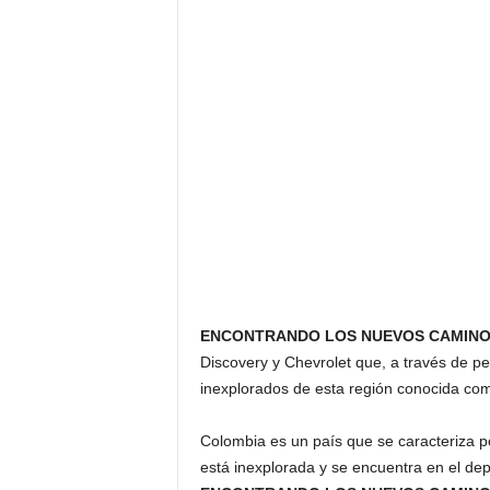
F
a
m
o
s
o
s
ENCONTRANDO LOS NUEVOS CAMINO
Discovery y Chevrolet que, a través de per
inexplorados de esta región conocida com
Colombia es un país que se caracteriza po
está inexplorada y se encuentra en el de