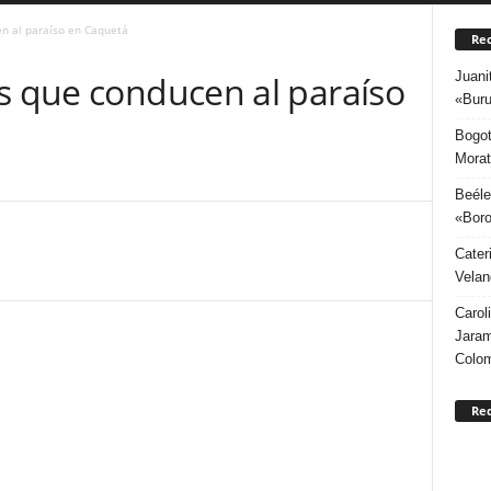
en al paraíso en Caquetá
Rec
Juani
os que conducen al paraíso
«Buru
Bogot
Morat
Beéle
«Boro
Cater
Velan
Carol
Jaram
Colo
Re