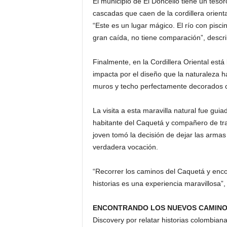
El municipio de El Doncello tiene un teso
cascadas que caen de la cordillera orienta
“Este es un lugar mágico. El río con pis
gran caída, no tiene comparación”, descr
Finalmente, en la Cordillera Oriental est
impacta por el diseño que la naturaleza h
muros y techo perfectamente decorados c
La visita a esta maravilla natural fue gu
habitante del Caquetá y compañero de tr
joven tomó la decisión de dejar las armas
verdadera vocación.
“Recorrer los caminos del Caquetá y enc
historias es una experiencia maravillosa”
ENCONTRANDO LOS NUEVOS CAMINO
Discovery por relatar historias colombian