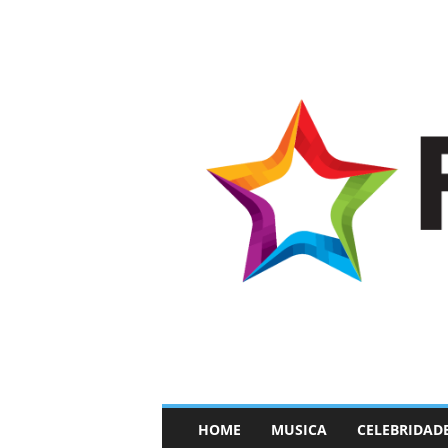
–
HOME
MUSICA
CELEBRIDAD
F