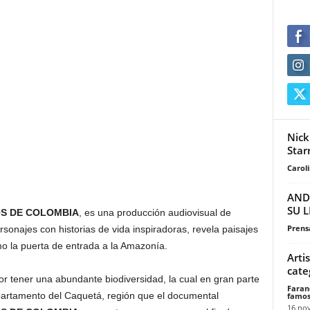
Nick
Star
Carol
AND
SU L
S DE COLOMBIA
, es una producción audiovisual de
Prensa
sonajes con historias de vida inspiradoras, revela paisajes
o la puerta de entrada a la Amazonía.
Arti
cate
r tener una abundante biodiversidad, la cual en gran parte
Faran
partamento del Caquetá, región que el documental
famos
16 no