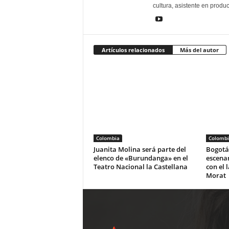
cultura, asistente en produ
Artículos relacionados
Más del autor
Colombia
Colombi
Juanita Molina será parte del
Bogotá 
elenco de «Burundanga» en el
escena
Teatro Nacional la Castellana
con el 
Morat