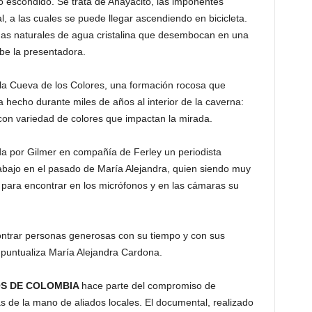
ro escondido. Se trata de Anayacito, las imponentes
l, a las cuales se puede llegar ascendiendo en bicicleta.
cinas naturales de agua cristalina que desembocan en una
ibe la presentadora.
á la Cueva de los Colores, una formación rocosa que
a hecho durante miles de años al interior de la caverna:
on variedad de colores que impactan la mirada.
iada por Gilmer en compañía de Ferley un periodista
abajo en el pasado de María Alejandra, quien siendo muy
 para encontrar en los micrófonos y en las cámaras su
ontrar personas generosas con su tiempo y con sus
, puntualiza María Alejandra Cardona.
S DE COLOMBIA
hace parte del compromiso de
as de la mano de aliados locales. El documental, realizado