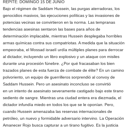
REPITE: DOMINGO 15 DE JUNIO
Bajo el régimen de Saddam Hussein, las purgas aterradoras, los
genocidios masivos, las ejecuciones políticas y las invasiones de
potencias vecinas se convirtieron en la norma. Las tempranas
tendencias asesinas sentaron las bases para años de
determinación implacable, mientras Hussein desplegaba horribles
armas químicas contra sus compatriotas. A medida que la situación
empeoraba, el Mossad israelí urdía múltiples planes para derrocar
al dictador, incluyendo un libro explosivo y un ataque con misiles
durante una procesión fúnebre. ¿Por qué fracasaban los bien
trazados planes de esta fuerza de combate de élite? En un camino
polvoriento, un equipo de guerrilleros sorprendió al convoy de
Saddam Hussein. Pero un asesinato inconcluso se convirtió
en un intento de asesinato severamente castigado bajo este tirano
sediento de sangre. Mientras una ciudad entera era diezmada, el
dictador infundía miedo en todos los que se le oponían. Pero,
cuando Hussein amenazaba las reservas internacionales de
petróleo, un nuevo y formidable adversario intervino. La Operación
Amanecer Rojo busca capturar a un tirano fugitivo. Es la justicia