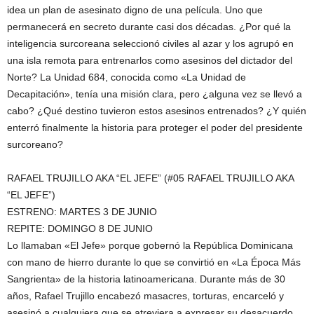
idea un plan de asesinato digno de una película. Uno que
permanecerá en secreto durante casi dos décadas. ¿Por qué la
inteligencia surcoreana seleccionó civiles al azar y los agrupó en
una isla remota para entrenarlos como asesinos del dictador del
Norte? La Unidad 684, conocida como «La Unidad de
Decapitación», tenía una misión clara, pero ¿alguna vez se llevó a
cabo? ¿Qué destino tuvieron estos asesinos entrenados? ¿Y quién
enterró finalmente la historia para proteger el poder del presidente
surcoreano?
RAFAEL TRUJILLO AKA “EL JEFE” (#05 RAFAEL TRUJILLO AKA
“EL JEFE”)
ESTRENO: MARTES 3 DE JUNIO
REPITE: DOMINGO 8 DE JUNIO
Lo llamaban «El Jefe» porque gobernó la República Dominicana
con mano de hierro durante lo que se convirtió en «La Época Más
Sangrienta» de la historia latinoamericana. Durante más de 30
años, Rafael Trujillo encabezó masacres, torturas, encarceló y
asesinó a cualquiera que se atreviera a expresar su desacuerdo.