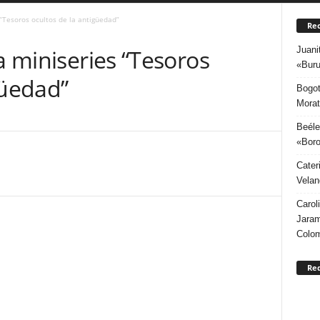
 “Tesoros ocultos de la antigüedad”
Rec
Juani
a miniseries “Tesoros
«Buru
güedad”
Bogot
Morat
Beéle
«Boro
Cater
Velan
Carol
Jaram
Colo
Re