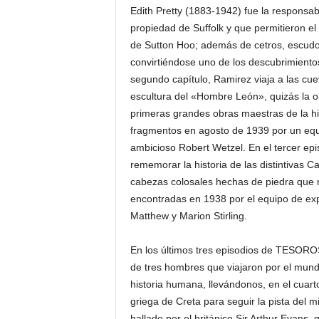
Edith Pretty (1883-1942) fue la responsab
propiedad de Suffolk y que permitieron el
de Sutton Hoo; además de cetros, escudo
convirtiéndose uno de los descubrimientos
segundo capítulo, Ramirez viaja a las cue
escultura del «Hombre León», quizás la o
primeras grandes obras maestras de la hi
fragmentos en agosto de 1939 por un eq
ambicioso Robert Wetzel. En el tercer epi
rememorar la historia de las distintivas
cabezas colosales hechas de piedra que ma
encontradas en 1938 por el equipo de exp
Matthew y Marion Stirling.
En los últimos tres episodios de TESO
de tres hombres que viajaron por el mund
historia humana, llevándonos, en el cuarto
griega de Creta para seguir la pista del m
hallado por el británico Sir Arthur Evans, 