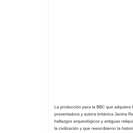
F
a
m
o
s
o
s
La producción para la BBC que adquiere H
presentadora y autora británica Janina R
hallazgos arqueológicos y antiguas reliq
la civilización y que reescribieron la hist