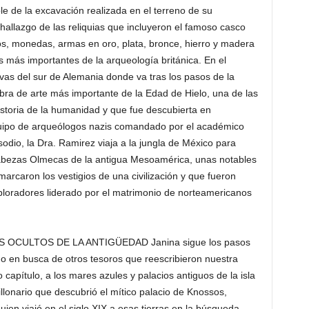
le de la excavación realizada en el terreno de su
 hallazgo de las reliquias que incluyeron el famoso casco
s, monedas, armas en oro, plata, bronce, hierro y madera
 más importantes de la arqueología británica. En el
vas del sur de Alemania donde va tras los pasos de la
bra de arte más importante de la Edad de Hielo, una de las
storia de la humanidad y que fue descubierta en
uipo de arqueólogos nazis comandado por el académico
sodio, la Dra. Ramirez viaja a la jungla de México para
 Cabezas Olmecas de la antigua Mesoamérica, unas notables
rcaron los vestigios de una civilización y que fueron
loradores liderado por el matrimonio de norteamericanos
ROS OCULTOS DE LA ANTIGÜEDAD Janina sigue los pasos
o en busca de otros tesoros que reescribieron nuestra
 capítulo, a los mares azules y palacios antiguos de la isla
illonario que descubrió el mítico palacio de Knossos,
quien viajó en el siglo XIX a esas tierras en la búsqueda