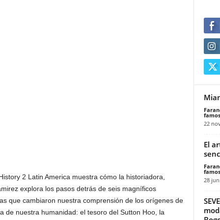
Miam
Faran
famos
22 no
El a
senc
Faran
famos
istory 2 Latin America muestra cómo la historiadora,
28 jun
amirez explora los pasos detrás de seis magníficos
SEVE
uias que cambiaron nuestra comprensión de los orígenes de
moda
oria de nuestra humanidad: el tesoro del Sutton Hoo, la
Bogo