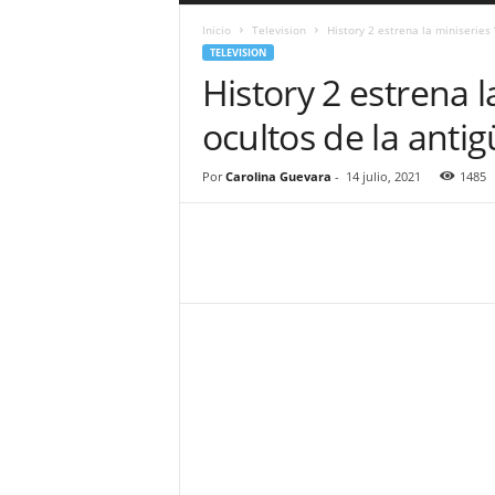
a
Inicio
Television
History 2 estrena la miniseries
r
TELEVISION
a
History 2 estrena l
n
d
ocultos de la anti
u
l
a
Por
Carolina Guevara
-
14 julio, 2021
1485
.
C
O
N
o
t
i
c
i
a
s
d
e