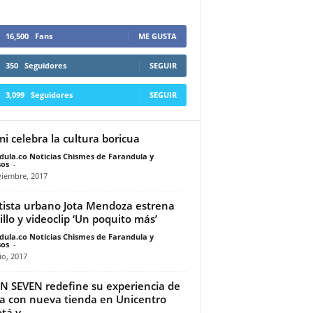
16,500
Fans
ME GUSTA
350
Seguidores
SEGUIR
3,099
Seguidores
SEGUIR
i celebra la cultura boricua
dula.co Noticias Chismes de Farandula y
os
-
viembre, 2017
rtista urbano Jota Mendoza estrena
illo y videoclip ‘Un poquito más’
dula.co Noticias Chismes de Farandula y
os
-
io, 2017
N SEVEN redefine su experiencia de
 con nueva tienda en Unicentro
tá y...