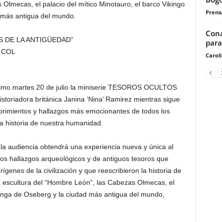
Olmecas, el palacio del mítico Minotauro, el barco Vikingo
Prensa
 más antigua del mundo.
Cona
 DE LA ANTIGÜEDAD”
para
. COL
Carol
ximo martes 20 de julio la miniserie TESOROS OCULTOS
oriadora británica Janina ‘Nina’ Ramirez mientras sigue
brimientos y hallazgos más emocionantes de todos los
a historia de nuestra humanidad.
s la audiencia obtendrá una experiencia nueva y única al
icos hallazgos arqueológicos y de antiguos tesoros que
genes de la civilización y que reescribieron la historia de
la escultura del “Hombre León”, las Cabezas Olmecas, el
kinga de Oseberg y la ciudad más antigua del mundo,