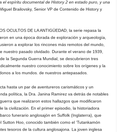
 el espíritu documental de History 2 en estado puro, y una
Miguel Brailovsky, Senior VP de Contenido de History y
OROS OCULTOS DE LA ANTIGÜEDAD, la serie repasa la
dieron en una época dorada de exploración y arqueología,
pusieron a explorar los rincones más remotos del mundo,
re nuestro pasado olvidado. Durante el verano de 1939,
de la Segunda Guerra Mundial, se descubrieron tres
adicalmente nuestro conocimiento sobre los orígenes y la
ndonos a los mundos. de nuestros antepasados.
ta hasta un par de aventureros carismáticos y un
a política, la Dra. Janina Ramirez va detrás de notables
guerra que realizaron estos hallazgos que modificaron
la civilización. En el primer episodio, la historiadora
barco funerario anglosajón en Suffolk (Inglaterra), que
a del Sutton Hoo, conocido también como el ‘Tutankamón
tes tesoros de la cultura anglosajona. La joven inglesa