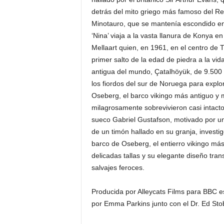
detrás del mito griego más famoso del Re
Minotauro, que se mantenía escondido en 
‘Nina’ viaja a la vasta llanura de Konya 
Mellaart quien, en 1961, en el centro de 
primer salto de la edad de piedra a la v
antigua del mundo, Çatalhöyük, de 9.500 a
los fiordos del sur de Noruega para expl
Oseberg, el barco vikingo más antiguo y 
milagrosamente sobrevivieron casi intacto
sueco Gabriel Gustafson, motivado por un
de un timón hallado en su granja, investig
barco de Oseberg, el entierro vikingo má
delicadas tallas y su elegante diseño tra
salvajes feroces.
Producida por Alleycats Films para BBC est
por Emma Parkins junto con el Dr. Ed Stob