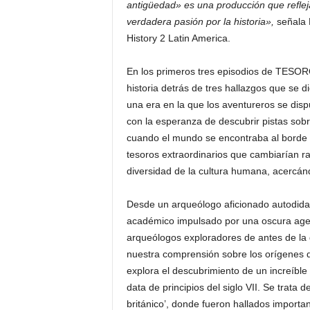
antigüedad» es una producción que refleja
verdadera pasión por la historia»,
señala 
History 2 Latin America.
En los primeros tres episodios de TES
historia detrás de tres hallazgos que se 
una era en la que los aventureros se dis
con la esperanza de descubrir pistas sob
cuando el mundo se encontraba al borde 
tesoros extraordinarios que cambiarían r
diversidad de la cultura humana, acercá
Desde un arqueólogo aficionado autodidac
académico impulsado por una oscura agend
arqueólogos exploradores de antes de la 
nuestra comprensión sobre los orígenes de 
explora el descubrimiento de un increíble 
data de principios del siglo VII. Se trat
británico’, donde fueron hallados importan