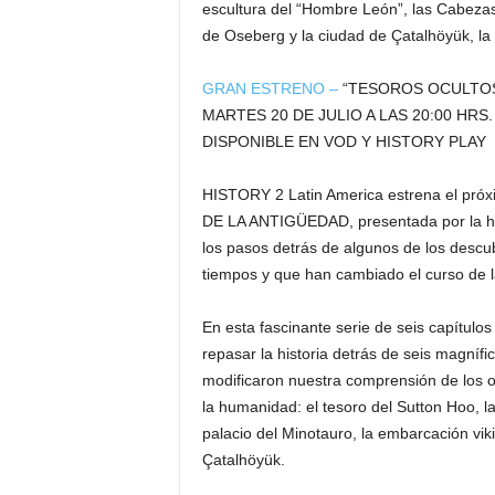
escultura del “Hombre León”, las Cabezas 
de Oseberg y la ciudad de Çatalhöyük, la
GRAN ESTRENO –
“TESOROS OCULTOS
MARTES 20 DE JULIO A LAS 20:00 HRS
DISPONIBLE EN VOD Y HISTORY PLAY
HISTORY 2 Latin America estrena el pró
DE LA ANTIGÜEDAD, presentada por la hist
los pasos detrás de algunos de los descu
tiempos y que han cambiado el curso de l
En esta fascinante serie de seis capítulo
repasar la historia detrás de seis magníf
modificaron nuestra comprensión de los orí
la humanidad: el tesoro del Sutton Hoo, 
palacio del Minotauro, la embarcación vi
Çatalhöyük.