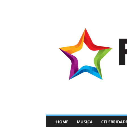
–
HOME
MUSICA
CELEBRIDAD
F