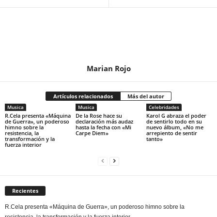
Marian Rojo
Artículos relacionados
Más del autor
Musica
Musica
Celebridades
R.Cela presenta «Máquina
De la Rose hace su
Karol G abraza el poder
de Guerra», un poderoso
declaración más audaz
de sentirlo todo en su
himno sobre la
hasta la fecha con «Mi
nuevo álbum, «No me
resistencia, la
Carpe Diem»
arrepiento de sentir
transformación y la
tanto»
fuerza interior
Recientes
R.Cela presenta «Máquina de Guerra», un poderoso himno sobre la
resistencia, la transformación y la fuerza interior