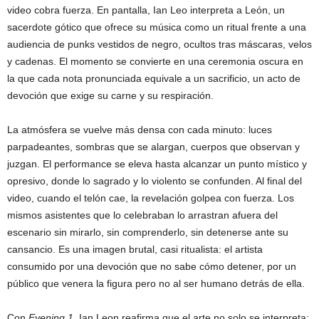
video cobra fuerza. En pantalla, Ian Leo interpreta a León, un
sacerdote gótico que ofrece su música como un ritual frente a una
audiencia de punks vestidos de negro, ocultos tras máscaras, velos
y cadenas. El momento se convierte en una ceremonia oscura en
la que cada nota pronunciada equivale a un sacrificio, un acto de
devoción que exige su carne y su respiración.
La atmósfera se vuelve más densa con cada minuto: luces
parpadeantes, sombras que se alargan, cuerpos que observan y
juzgan. El performance se eleva hasta alcanzar un punto místico y
opresivo, donde lo sagrado y lo violento se confunden. Al final del
video, cuando el telón cae, la revelación golpea con fuerza. Los
mismos asistentes que lo celebraban lo arrastran afuera del
escenario sin mirarlo, sin comprenderlo, sin detenerse ante su
cansancio. Es una imagen brutal, casi ritualista: el artista
consumido por una devoción que no sabe cómo detener, por un
público que venera la figura pero no al ser humano detrás de ella.
Con
Evening 1
, Ian Leon reafirma que el arte no solo se interpreta: