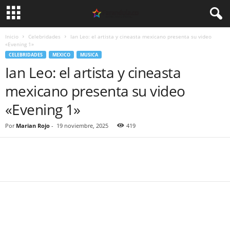
Inicio
Celebridades
Ian Leo: el artista y cineasta mexicano presenta su video
«Evening 1»
CELEBRIDADES
MEXICO
MUSICA
Ian Leo: el artista y cineasta
mexicano presenta su video
«Evening 1»
Por
Marian Rojo
-
19 noviembre, 2025
419