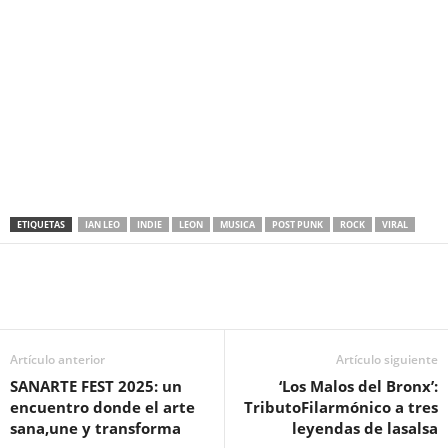
ETIQUETAS
IAN LEO
INDIE
LEON
MUSICA
POST PUNK
ROCK
VIRAL
Artículo anterior
Artículo siguiente
SANARTE FEST 2025: un
‘Los Malos del Bronx’:
encuentro donde el arte
TributoFilarmónico a tres
sana,une y transforma
leyendas de lasalsa