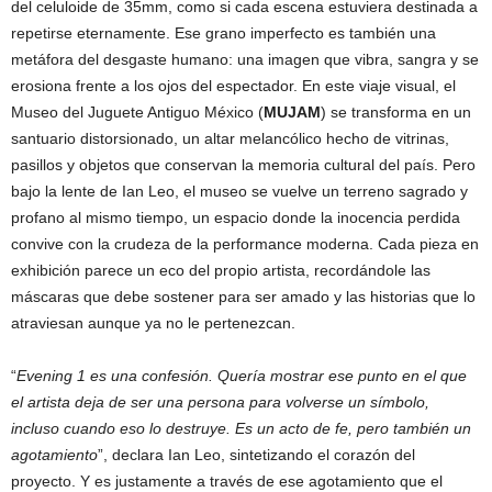
del celuloide de 35mm, como si cada escena estuviera destinada a
repetirse eternamente. Ese grano imperfecto es también una
metáfora del desgaste humano: una imagen que vibra, sangra y se
erosiona frente a los ojos del espectador. En este viaje visual, el
Museo del Juguete Antiguo México (
MUJAM
) se transforma en un
santuario distorsionado, un altar melancólico hecho de vitrinas,
pasillos y objetos que conservan la memoria cultural del país. Pero
bajo la lente de Ian Leo, el museo se vuelve un terreno sagrado y
profano al mismo tiempo, un espacio donde la inocencia perdida
convive con la crudeza de la performance moderna. Cada pieza en
exhibición parece un eco del propio artista, recordándole las
máscaras que debe sostener para ser amado y las historias que lo
atraviesan aunque ya no le pertenezcan.
“
Evening 1 es una confesión. Quería mostrar ese punto en el que
el artista deja de ser una persona para volverse un símbolo,
incluso cuando eso lo destruye. Es un acto de fe, pero también un
agotamiento
”, declara Ian Leo, sintetizando el corazón del
proyecto. Y es justamente a través de ese agotamiento que el