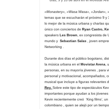
días, 9 y 10 de abril en el Movistar Ar
«Monastery», «Wasa Wasa», «Jordan», «
temas que se escucharán el próximo 9 y 1
lo mejor de la música urbana y charlas q
único con conciertos de
Ryan Castro, Ke
speakers
Les Brown
, ex congresista de 
mundo y
Sebastian Salas
, joven empre
Networking .
Durante dos días el público bogotano, dis
la música urbana en el
Movistar Arena
, 
personas, en su mayoría jóvenes , para v
personal y motivacional, acompañados, 
musical que incluye a figuras relevantes
Rey.
Sobre este tipo de espectáculos Kev
importantes porque ayudan a los jóvenes 
Kevin recientemente creó ‘King films’, un
colombiano , quien se alejó por un tiempo