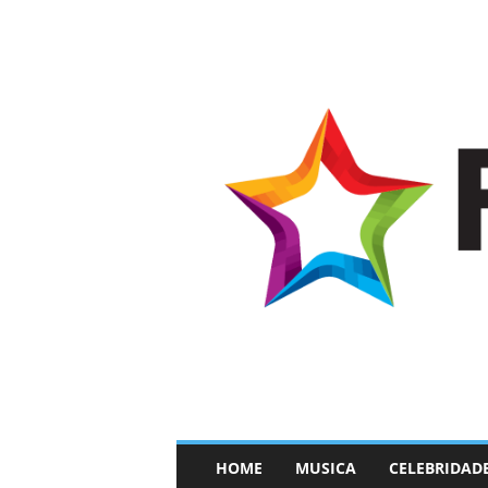
–
HOME
MUSICA
CELEBRIDAD
F