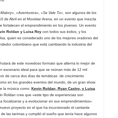
ena.
Malory», «Aventurera», «Se Vale To»
, son algunos de los
0 de Abril en el Movistar Arena, en un evento que mezcla
ue fortalecen el emprendimiento en los jóvenes. Un evento
vin Roldan y Luisa Rey
con todos sus éxitos, y los
Usa, quien es considerado uno de los mejores oradores del
ndedor colombiano que está cambiando la industria del
frutará de este novedoso formato que alterna lo mejor de
un escenario ideal para que se reúnan más de 12 mil
ivir de cerca dos días de temáticas de crecimiento
como en los grandes eventos del mundo, de un gran show
 de la música como:
Kevin Roldan, Ryan Castro, y Luisa
in Roldan cree que «este tipo de experiencias son
a focalizarse y a evolucionar en sus emprendimientos».
 nuevo proyecto en el que ha incursionado el cantante
 de las tarimas y cumplió el sueño que tenía hace algunos