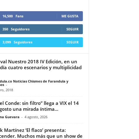
16,500
Fans
ME GUSTA
350
Seguidores
SEGUIR
3,099
Seguidores
SEGUIR
ival Nuestro 2018 IV Edición, en un
 día cuatro escenarios y multiplicidad
dula.co Noticias Chismes de Farandula y
os
-
ro, 2018
l Conde: sin filtro” llega a VIX el 14
gosto una mirada íntima...
ina Guevara
-
4 agosto, 2026
k Martínez ‘El flaco’ presenta:
cender. Muchos más que un show de