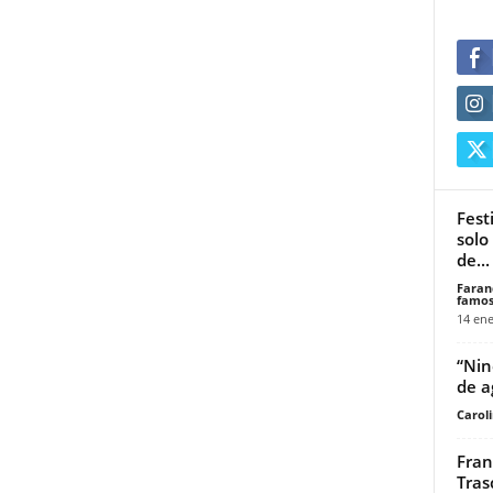
Fest
solo
de...
Faran
famos
14 ene
“Nine
de a
Carol
Fran
Tras