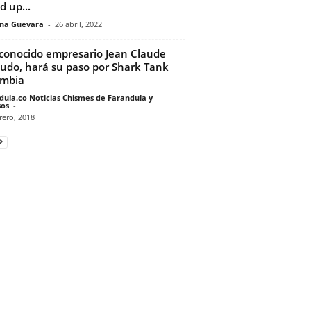
d up...
ina Guevara
-
26 abril, 2022
econocido empresario Jean Claude
udo, hará su paso por Shark Tank
ombia
dula.co Noticias Chismes de Farandula y
os
-
rero, 2018