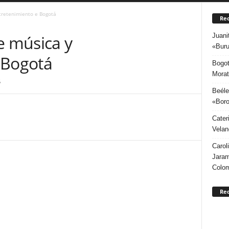
tretenimiento e Bogotá
Rec
Juani
e música y
«Buru
 Bogotá
Bogot
Morat
5
Beéle
«Boro
Cater
Velan
Carol
Jaram
Colo
Re