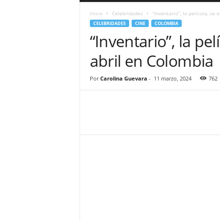
a
Inicio
Celebridades
“Inventario”, la película, se
r
CELEBRIDADES
CINE
COLOMBIA
a
“Inventario”, la pel
n
d
abril en Colombia
u
l
a
Por
Carolina Guevara
-
11 marzo, 2024
762
.
C
O
N
o
t
i
c
i
a
s
d
e