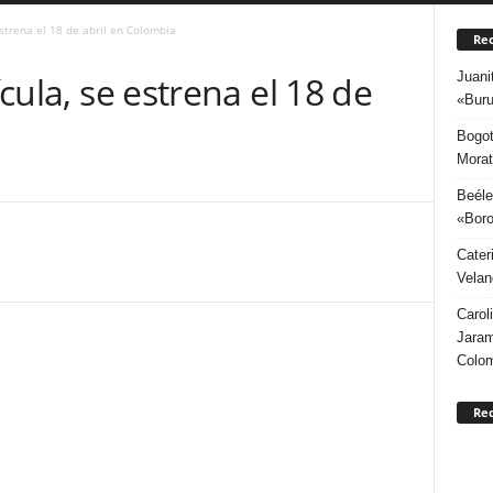
 estrena el 18 de abril en Colombia
Rec
Juani
ícula, se estrena el 18 de
«Buru
Bogot
Morat
Beéle
«Boro
Cater
Velan
Carol
Jaram
Colo
Re