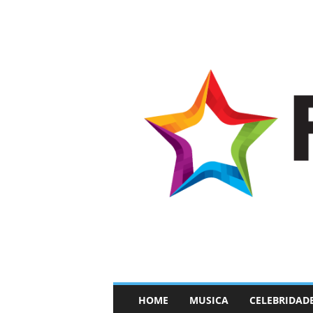
–
HOME
MUSICA
CELEBRIDAD
F