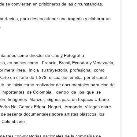
e se convierten en prisioneros de las circunstancias.
 perfectos, para desencadenar una tragedia y elaborar un
.
nta años como director de cine y Fotografía
bia, en países como Francia, Brasil, Ecuador y Venezuela,
imera línea. Inicia su trayectoria profesional como
arte en el año de 1.979, el cual se emitía por el canal
nto se inicia como realizador de documentales para cine de
s importantes de Colombia, dentro de los que se
n, Imágenes Manzur, Signos para un Espacio Urbano -
Pedro Nel Gomez Edgar Negret, Armando Villegas entre
de sesenta documentales sobre artistas plásticos, los
o Colombiano.
 de tres convocatorias nacionales de la compañía de