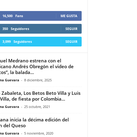
16,500
Fans
ME GUSTA
350
Seguidores
SEGUIR
3,099
Seguidores
SEGUIR
el Medrano estrena con el
cano Andrés Obregón el video de
os”, la balada...
ina Guevara
-
8 diciembre, 2025
 Zabaleta, Los Betos Beto Villa y Luis
Villa, de fiesta por Colombia...
ina Guevara
-
25 octubre, 2021
na inicia la décima edición del
n del Queso
ina Guevara
-
5 noviembre, 2020