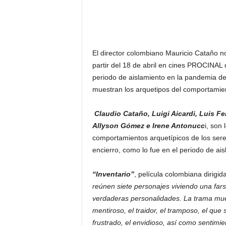
F
a
m
o
s
El director colombiano Mauricio Cataño no
o
s
partir del 18 de abril en cines PROCINAL 
periodo de aislamiento en la pandemia del
muestran los arquetipos del comportami
Claudio Cataño, Luigi Aicardi, Luis 
Allyson Gómez e Irene Antonucc
i, son
comportamientos arquetípicos de los sere
encierro, como lo fue en el periodo de ai
“Inventario”
, película colombiana dirigid
reúnen siete personajes viviendo una far
verdaderas personalidades. La trama mue
mentiroso, el traidor, el tramposo, el que 
frustrado, el envidioso, así como sentimie