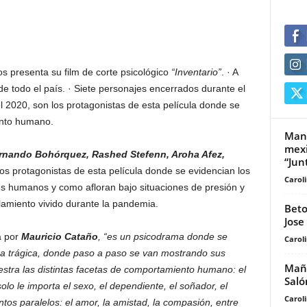
s presenta su film de corte psicológico
“Inventario”
. · A
de todo el país. · Siete personajes encerrados durante el
 2020, son los protagonistas de esta película donde se
ento humano.
Manu
mexi
Fernando Bohórquez, Rashed Stefenn, Aroha Afez,
“Junt
 los protagonistas de esta película donde se evidencian los
Carol
s humanos y como afloran bajo situaciones de presión y
slamiento vivido durante la pandemia.
Beto
Jose 
a por
Mauricio Cataño
, “es un psicodrama donde se
Carol
sa trágica, donde paso a paso se van mostrando sus
Maña
stra las distintas facetas de comportamiento humano: el
Saló
solo le importa el sexo, el dependiente, el soñador, el
Carol
ntos paralelos: el amor, la amistad, la compasión, entre