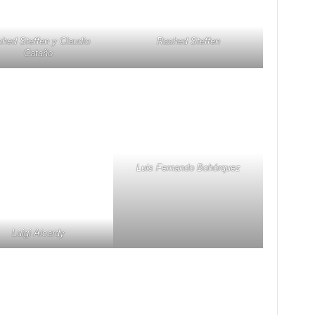
hed Steffen y Claudio
Rashed Steffen
Cataño
Luis Fernando Bohórquez
Luigi Aicardy