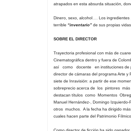
atrapados en esta absurda situación, dond
Dinero, sexo, alcohol…. Los ingredientes
terrible
“inventario”
de sus propias vidas
SOBRE EL DIRECTOR
Trayectoria profesional con más de cuare
Cinematográfica dentro y fuera de Colom
así como docente en instituciones de pr
director de cámaras del programa Arte y P
siete de Inravisión: a partir de ese mome
sobreprecio acerca de los pintores má
destacan títulos como Momentos Obregó
Manuel Hernández-, Domingo Izquierdo-
otros muchos. A la fecha ha dirigido más 
cuales hacen parte del Patrimonio Fílmic
Como director de ficción ha sido ganador