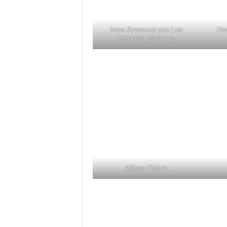
Irene Antonucci con Luis
Ras
Fernando Bohórquez
Allison Gómez