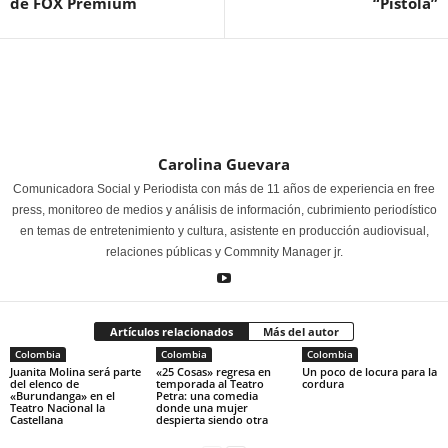
de FOX Premium
“Pistola”
Carolina Guevara
Comunicadora Social y Periodista con más de 11 años de experiencia en free
press, monitoreo de medios y análisis de información, cubrimiento periodístico
en temas de entretenimiento y cultura, asistente en producción audiovisual,
relaciones públicas y Commnity Manager jr.
Artículos relacionados
Más del autor
Colombia
Colombia
Colombia
Juanita Molina será parte
«25 Cosas» regresa en
Un poco de locura para la
del elenco de
temporada al Teatro
cordura
«Burundanga» en el
Petra: una comedia
Teatro Nacional la
donde una mujer
Castellana
despierta siendo otra