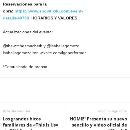
Reservaciones para la
obra:
https://www.showtix4u.com/event-
details/40750
HORARIOS Y VALORES
Actualizaciones del evento:
@thewitchesmacbeth y @isabellagomezg
isabellagomezgiron.wixsite.com/iggperformer
*Comunicado de prensa
Artículo anterior
Artículo siguiente
Los grandes hitos
HOMIE! Presenta su nuevo
familiares de «This Is Us»
sencillo y video oficial de