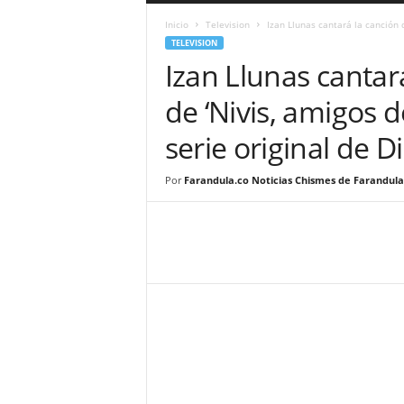
a
Inicio
Television
Izan Llunas cantará la canción d
r
TELEVISION
a
Izan Llunas cantar
n
d
de ‘Nivis, amigos 
u
l
serie original de D
a
.
C
Por
Farandula.co Noticias Chismes de Farandula
O
N
o
t
i
c
i
a
s
d
e