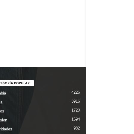
TEGORÍA POPULAR
4226
bia
3916
ca
1720
os
1594
ision
982
ridades