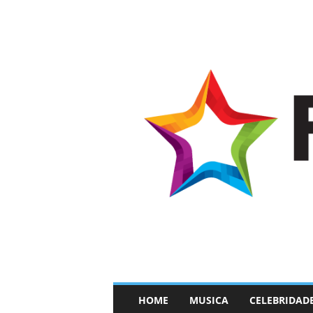
–
HOME
MUSICA
CELEBRIDAD
F