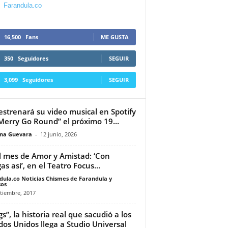
Farandula.co
16,500
Fans
ME GUSTA
350
Seguidores
SEGUIR
3,099
Seguidores
SEGUIR
estrenará su video musical en Spotify
Merry Go Round” el próximo 19...
ina Guevara
-
12 junio, 2026
l mes de Amor y Amistad: ‘Con
as así’, en el Teatro Focus...
dula.co Noticias Chismes de Farandula y
os
-
tiembre, 2017
gs”, la historia real que sacudió a los
dos Unidos llega a Studio Universal