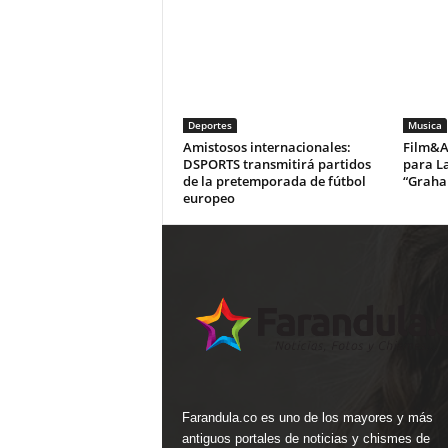
Deportes
Musica
Amistosos internacionales:
Film&Ar
DSPORTS transmitirá partidos
para La
de la pretemporada de fútbol
“Graha
europeo
Farandula.co es uno de los mayores y más
antiguos portales de noticias y chismes de