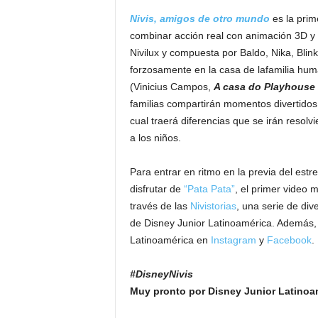
Nivis, amigos de otro mundo
es la pri
combinar acción real con animación 3D y cu
Nivilux y compuesta por Baldo, Nika, Blin
forzosamente en la casa de lafamilia hu
(Vinicius Campos,
A casa do Playhouse
familias compartirán momentos divertid
cual traerá diferencias que se irán resolv
a los niños.
Para entrar en ritmo en la previa del est
disfrutar de
“Pata Pata”
, el primer video 
través de las
Nivistorias
, una serie de div
de Disney Junior Latinoamérica. Además, 
Latinoamérica en
Instagram
y
Facebook
.
#DisneyNivis
Muy pronto por Disney Junior Latinoa