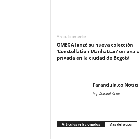
Artículo anterior
OMEGA lanzó su nueva colección
‘Constellation Manhattan’ en una 
privada en la ciudad de Bogotá
Farandula.co Notic
http://farandula.co
Artículos relacionados
Más del autor