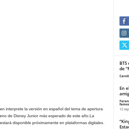
BTS 
de “
Carol
En e
amig
Faran
famos
ien interprete la versión en español del tema de apertura
12 sep
reno de Disney Junior más esperado de este año
.
La
“Kin
estará disponible próximamente en plataformas digitales.
Esta