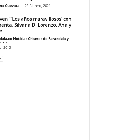
ina Guevara
-
22 febrero, 2021
ven “’Los años maravillosos’ con
enta, Silvana Di Lorenzo, Ana y
e.
dula.co Noticias Chismes de Farandula y
os
-
io, 2013