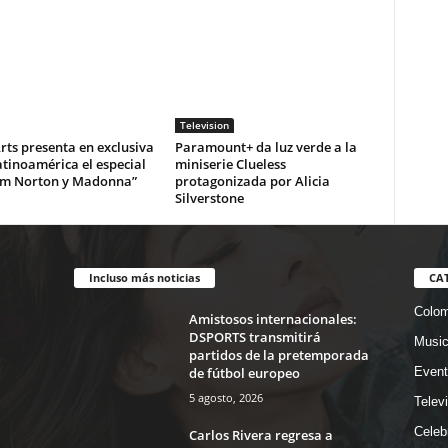
Television
ts presenta en exclusiva
Paramount+ da luz verde a la
tinoamérica el especial
miniserie Clueless
m Norton y Madonna”
protagonizada por Alicia
Silverstone
Incluso más noticias
CA
Colom
Amistosos internacionales:
DSPORTS transmitirá
Musi
partidos de la pretemporada
de fútbol europeo
Event
5 agosto, 2026
Telev
Celeb
Carlos Rivera regresa a