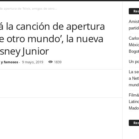
e apertura de ‘Nivis, amigos de otro...
Rec
Amist
á la canción de apertura
parti
de otro mundo’, la nueva
Carlo
Méxic
isney Junior
Bogo
Un po
 y famosos
-
9 mayo, 2019
1839
La se
a Net
mundi
Film&
Latin
Mado
Re