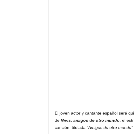
F
a
m
o
s
o
s
El joven actor y cantante español será qu
de
Nivis, amigos de otro mundo,
el est
canción, titulada
“Amigos de otro mundo”