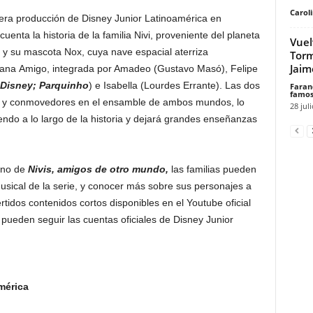
Carol
mera producción de Disney Junior Latinoamérica en
enta la historia de la familia Nivi, proveniente del planeta
Vuel
k y su mascota Nox, cuya nave espacial aterriza
Torm
Jaim
mana Amigo, integrada por Amadeo (Gustavo Masó), Felipe
 Disney; Parquinho
) e Isabella (Lourdes Errante). Las dos
Faran
famos
os y conmovedores en el ensamble de ambos mundos, lo
28 jul
iendo a lo largo de la historia y dejará grandes enseñanzas
reno de
Nivis, amigos de otro mundo,
las familias pueden
musical de la serie, y conocer más sobre sus personajes a
ertidos contenidos cortos disponibles en el Youtube oficial
pueden seguir las cuentas oficiales de Disney Junior
mérica