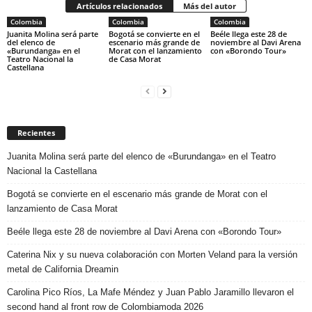
Artículos relacionados
Más del autor
Colombia
Colombia
Colombia
Juanita Molina será parte
Bogotá se convierte en el
Beéle llega este 28 de
del elenco de
escenario más grande de
noviembre al Davi Arena
«Burundanga» en el
Morat con el lanzamiento
con «Borondo Tour»
Teatro Nacional la
de Casa Morat
Castellana
Recientes
Juanita Molina será parte del elenco de «Burundanga» en el Teatro
Nacional la Castellana
Bogotá se convierte en el escenario más grande de Morat con el
lanzamiento de Casa Morat
Beéle llega este 28 de noviembre al Davi Arena con «Borondo Tour»
Caterina Nix y su nueva colaboración con Morten Veland para la versión
metal de California Dreamin
Carolina Pico Ríos, La Mafe Méndez y Juan Pablo Jaramillo llevaron el
second hand al front row de Colombiamoda 2026