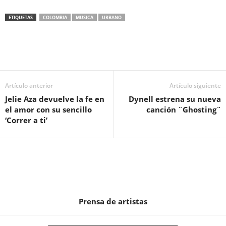
ETIQUETAS
COLOMBIA
MUSICA
URBANO
Artículo anterior
Artículo siguiente
Jelie Aza devuelve la fe en
Dynell estrena su nueva
el amor con su sencillo
canción ¨Ghosting¨
‘Correr a ti’
Prensa de artistas