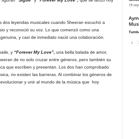
 figuran
“Sigue”
y
“Forever My Love”,
que se lanzó hoy
18 sep
Aymé
las dos leyendas musicales cuando Sheeran escuchó a
Musi
sio y reconoció su voz. Lo que comenzó como una
Tumb
genuina, y casi de inmediato nació una colaboración.
aile, y
“Forever My Love”,
una bella balada de amor,
Sheeran de no solo cruzar entre géneros, pero también su
úsica que escriben y presentan. Los dos han comprobado
sica, no existen las barreras. Al combinar los géneros de
evolucionar y unir al mundo de la música que hoy