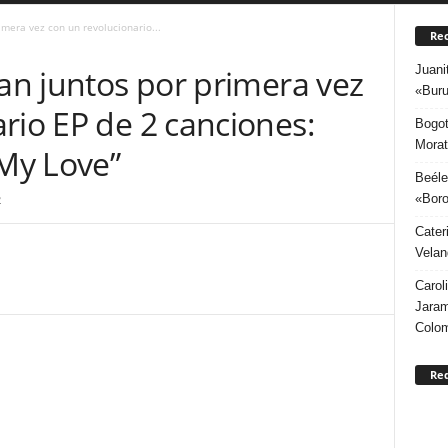
imera vez con un revolucionario...
Rec
Juani
ran juntos por primera vez
«Buru
rio EP de 2 canciones:
Bogot
Morat
 My Love”
Beéle
«Boro
2
Cater
Velan
Carol
Jaram
Colo
Re