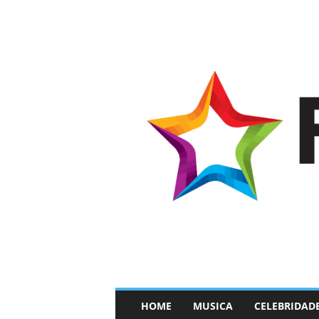
–
HOME
MUSICA
CELEBRIDAD
F