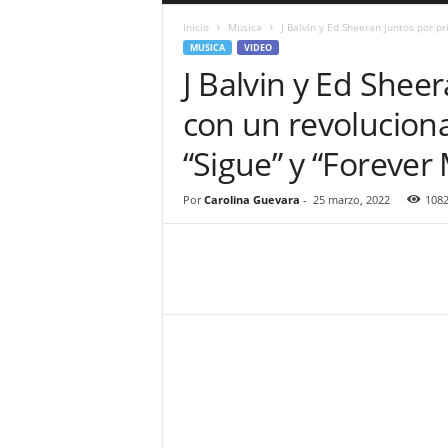
a
Inicio
Musica
J Balvin y Ed Sheeran juntos por pr
r
MUSICA
VIDEO
a
J Balvin y Ed Shee
n
d
con un revoluciona
u
l
“Sigue” y “Forever
a
.
C
Por
Carolina Guevara
-
25 marzo, 2022
108
O
N
o
t
i
c
i
a
s
d
e