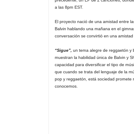
precedente, un EP de 2 canciones, donde
a las 8pm EST.
El proyecto nació de una amistad entre 
Balvin hablando una mañana en el gimna
conversación se convirtió en una amistad 
“Sigue”,
un tema alegre de reggaetón y b
muestran la habilidad única de Balvin y 
capacidad para diversificar el tipo de m
que cuando se trata del lenguaje de la mú
pop y reggaetón, está sociedad promete r
conocemos.