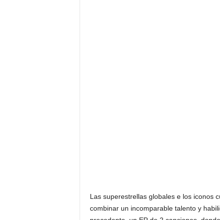
F
a
m
o
s
o
s
Las superestrellas globales e los iconos c
combinar un incomparable talento y habil