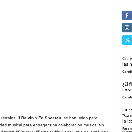
Cicl
las 
Carol
¿El 
llor
Carol
La c
“Can
ulturales,
J Balvin
y
Ed Sheeran
, se han unido para
la ic
idad musical para entregar una colaboración musical sin
Faran
famos