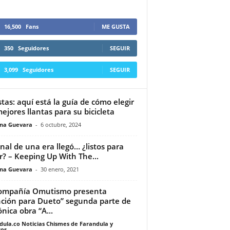
16,500
Fans
ME GUSTA
350
Seguidores
SEGUIR
3,099
Seguidores
SEGUIR
istas: aquí está la guía de cómo elegir
mejores llantas para su bicicleta
ina Guevara
-
6 octubre, 2024
final de una era llegó… ¿listos para
ar? – Keeping Up With The...
ina Guevara
-
30 enero, 2021
ompañía Omutismo presenta
ción para Dueto” segunda parte de
ónica obra “A...
dula.co Noticias Chismes de Farandula y
os
-