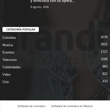
y directora con su ópera...
8 agosto, 2026
CATEGORÍA POPULAR
4234
Colombia
3921
Musica
1727
Eventos
1595
Television
983
Celebridades
922
Video
433
Cine
Software de contratos
Software de contratos en Mexico