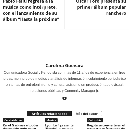
Pablo Feliu regresa a la
Oscar Toro presenta su
música como intérprete,
primer álbum popular
con el lanzamiento de su
ranchero
álbum “Hasta la próxima”
Carolina Guevara
Comunicadora Social y Periodista con más de 11 años de experiencia en free
press, monitoreo de medios y análisis de información, cubrimiento periodístico
en temas de entretenimiento y cultura, asistente en producción audiovisual,
relaciones públicas y Commnity Manager jr.
Artículos relacionados
Más del autor
Celebridades
Musica
Colombia
Karol G abraza el poder
Lyon La F presenta
Bogotá se convierte en el
de sentirlo todo en su
“Espejo”, el primer
escenario más grande de