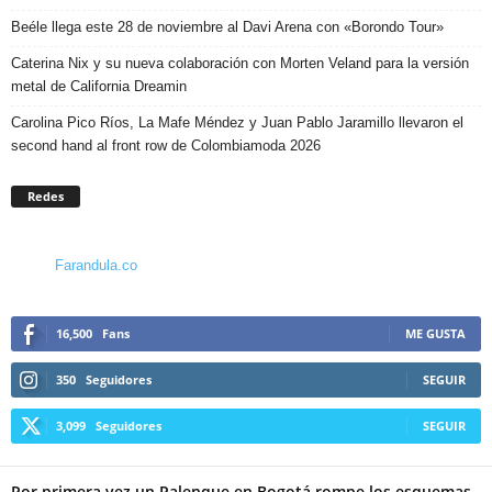
Beéle llega este 28 de noviembre al Davi Arena con «Borondo Tour»
Caterina Nix y su nueva colaboración con Morten Veland para la versión
metal de California Dreamin
Carolina Pico Ríos, La Mafe Méndez y Juan Pablo Jaramillo llevaron el
second hand al front row de Colombiamoda 2026
Redes
Farandula.co
16,500
Fans
ME GUSTA
350
Seguidores
SEGUIR
3,099
Seguidores
SEGUIR
Por primera vez un Palenque en Bogotá rompe los esquemas