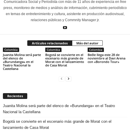
Comunicadora Social y Periodista con más de 11 años de experiencia en free
press, monitoreo de medios y análisis de información, cubrimiento periodístico
en temas de entretenimiento y cultura, asistente en producción audiovisual,
relaciones públicas y Commnity Manager jr.
Artículos relacionados
Más del autor
Colombia
Colombia
Colombia
Juanita Molina será parte
Bogotá se convierte en el
Beéle llega este 28 de
del elenco de
escenario más grande de
noviembre al Davi Arena
«Burundanga» en el
Morat con el lanzamiento
con «Borondo Tour»
Teatro Nacional la
de Casa Morat
Castellana
Recientes
Juanita Molina será parte del elenco de «Burundanga» en el Teatro
Nacional la Castellana
Bogotá se convierte en el escenario más grande de Morat con el
lanzamiento de Casa Morat