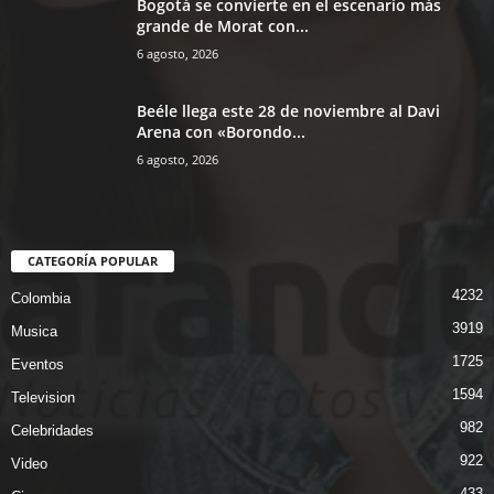
Bogotá se convierte en el escenario más
grande de Morat con...
6 agosto, 2026
Beéle llega este 28 de noviembre al Davi
Arena con «Borondo...
6 agosto, 2026
CATEGORÍA POPULAR
4232
Colombia
3919
Musica
1725
Eventos
1594
Television
982
Celebridades
922
Video
433