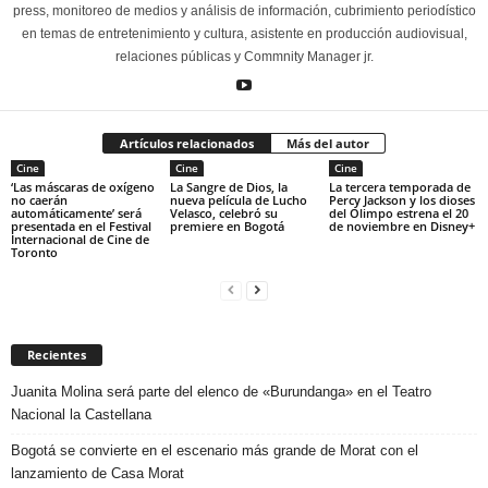
press, monitoreo de medios y análisis de información, cubrimiento periodístico
en temas de entretenimiento y cultura, asistente en producción audiovisual,
relaciones públicas y Commnity Manager jr.
Artículos relacionados
Más del autor
Cine
Cine
Cine
‘Las máscaras de oxígeno
La Sangre de Dios, la
La tercera temporada de
no caerán
nueva película de Lucho
Percy Jackson y los dioses
automáticamente’ será
Velasco, celebró su
del Olimpo estrena el 20
presentada en el Festival
premiere en Bogotá
de noviembre en Disney+
Internacional de Cine de
Toronto
Recientes
Juanita Molina será parte del elenco de «Burundanga» en el Teatro
Nacional la Castellana
Bogotá se convierte en el escenario más grande de Morat con el
lanzamiento de Casa Morat