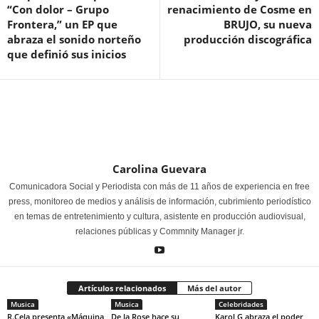
“Con dolor – Grupo
renacimiento de Cosme en
Frontera,” un EP que
BRUJO, su nueva
abraza el sonido norteño
producción discográfica
que definió sus inicios
Carolina Guevara
Comunicadora Social y Periodista con más de 11 años de experiencia en free
press, monitoreo de medios y análisis de información, cubrimiento periodístico
en temas de entretenimiento y cultura, asistente en producción audiovisual,
relaciones públicas y Commnity Manager jr.
Artículos relacionados
Más del autor
Musica
Musica
Celebridades
R.Cela presenta «Máquina
De la Rose hace su
Karol G abraza el poder