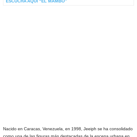
ESCUCHA AQUÍ “EL MAMBO”
Nacido en Caracas, Venezuela, en 1998, Jeeiph se ha consolidado
como una de las figuras más destacadas de la escena urbana en