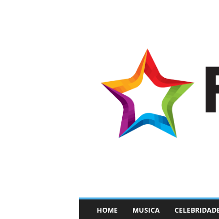
–
HOME
MUSICA
CELEBRIDAD
F