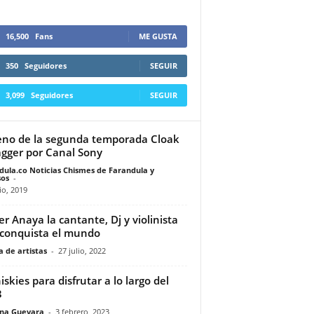
16,500
Fans
ME GUSTA
350
Seguidores
SEGUIR
3,099
Seguidores
SEGUIR
eno de la segunda temporada Cloak
gger por Canal Sony
dula.co Noticias Chismes de Farandula y
os
-
io, 2019
er Anaya la cantante, Dj y violinista
conquista el mundo
 de artistas
-
27 julio, 2022
iskies para disfrutar a lo largo del
3
ina Guevara
-
3 febrero, 2023