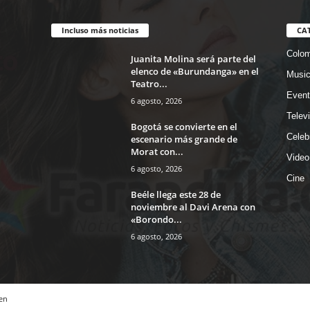
Incluso más noticias
CA
Colom
Juanita Molina será parte del
elenco de «Burundanga» en el
Musi
Teatro...
Event
6 agosto, 2026
Telev
Bogotá se convierte en el
Celeb
escenario más grande de
Morat con...
Video
6 agosto, 2026
Cine
Beéle llega este 28 de
noviembre al Davi Arena con
«Borondo...
6 agosto, 2026
en