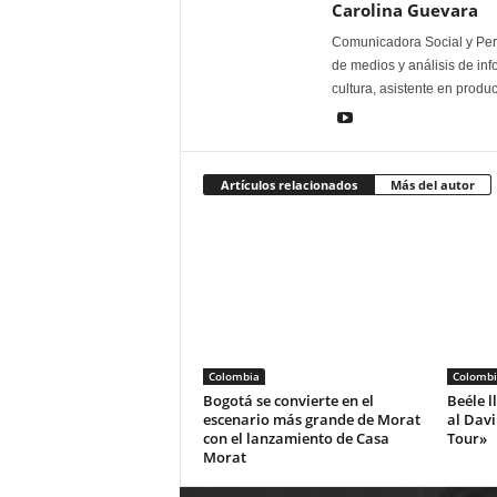
Carolina Guevara
Comunicadora Social y Peri
de medios y análisis de inf
cultura, asistente en produ
Artículos relacionados
Más del autor
Colombia
Colombi
Bogotá se convierte en el
Beéle l
escenario más grande de Morat
al Dav
con el lanzamiento de Casa
Tour»
Morat