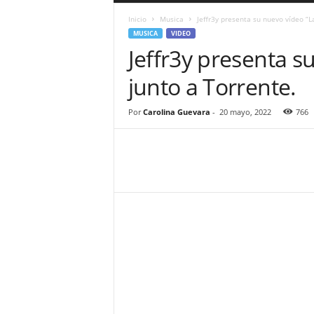
a
Inicio
Musica
Jeffr3y presenta su nuevo vídeo “L
r
MUSICA
VIDEO
a
Jeffr3y presenta s
n
d
junto a Torrente.
u
l
a
Por
Carolina Guevara
-
20 mayo, 2022
766
.
C
O
N
o
t
i
c
i
a
s
d
e