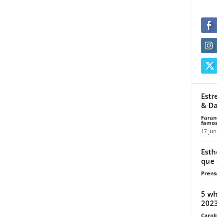
Estr
& Da
Faran
famos
17 jun
Esth
que 
Prensa
5 wh
202
Carol