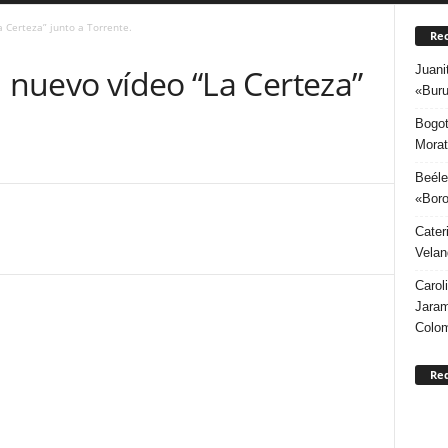
a Certeza” junto a Torrente.
Rec
Juani
u nuevo vídeo “La Certeza”
«Buru
Bogot
Morat
Beéle
«Boro
Cater
Velan
Carol
Jaram
Colo
Re