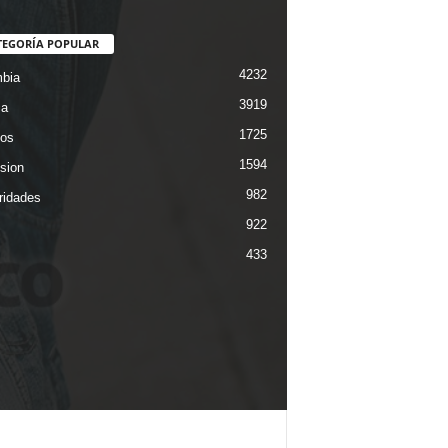
TEGORÍA POPULAR
4232
bia
3919
ca
1725
os
1594
ision
982
ridades
922
433