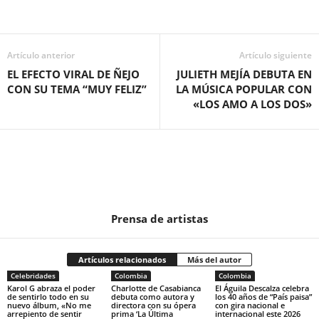
Artículo anterior
Artículo siguiente
EL EFECTO VIRAL DE ÑEJO
JULIETH MEJÍA DEBUTA EN
CON SU TEMA “MUY FELIZ”
LA MÚSICA POPULAR CON
«LOS AMO A LOS DOS»
Prensa de artistas
Artículos relacionados
Más del autor
Celebridades
Colombia
Colombia
Karol G abraza el poder
Charlotte de Casabianca
El Águila Descalza celebra
de sentirlo todo en su
debuta como autora y
los 40 años de “País paisa”
nuevo álbum, «No me
directora con su ópera
con gira nacional e
arrepiento de sentir
prima ‘La Última
internacional este 2026