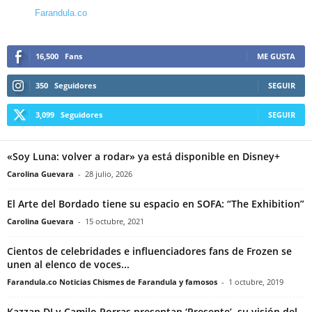
Farandula.co
16,500
Fans
ME GUSTA
350
Seguidores
SEGUIR
3,099
Seguidores
SEGUIR
«Soy Luna: volver a rodar» ya está disponible en Disney+
Carolina Guevara
-
28 julio, 2026
El Arte del Bordado tiene su espacio en SOFA: “The Exhibition”
Carolina Guevara
-
15 octubre, 2021
Cientos de celebridades e influenciadores fans de Frozen se
unen al elenco de voces...
Farandula.co Noticias Chismes de Farandula y famosos
-
1 octubre, 2019
Kazzan DJ y Camilo Porras presentan ‘Presente’, su visión del