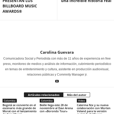
PRESENTAN LOS
una increíble historia real
BILLBOARD MUSIC
AWARDS®
Carolina Guevara
Comunicadora Social y Periodista con más de 11 años de experiencia en free
press, monitoreo de medios y análisis de información, cubrimiento periodístico
en temas de entretenimiento y cultura, asistente en producción audiovisual,
relaciones públicas y Commnity Manager jr.
Artículos relacionados
Más del autor
Colombia
Colombia
Video
Bogotá se convierte en el
Beéle llega este 28 de
Caterina Nix y su nueva
escenario más grande de
noviembre al Davi Arena
colaboración con Morten
Morat con el lanzamiento
con «Borondo Tour»
Veland para la versión