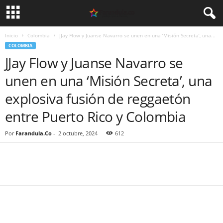
Inicio
Colombia
JJay Flow y Juanse Navarro se unen en una ‘Misión Secreta’, una...
COLOMBIA
JJay Flow y Juanse Navarro se
unen en una ‘Misión Secreta’, una
explosiva fusión de reggaetón
entre Puerto Rico y Colombia
Por
Farandula.Co
-
2 octubre, 2024
612