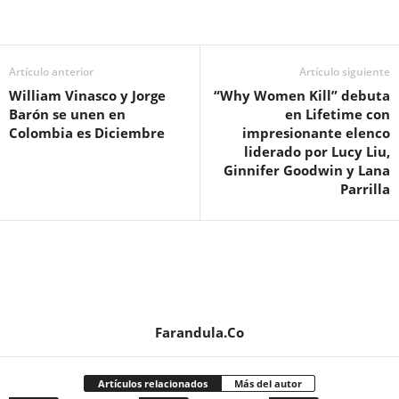
Artículo anterior
Artículo siguiente
William Vinasco y Jorge
“Why Women Kill” debuta
Barón se unen en
en Lifetime con
Colombia es Diciembre
impresionante elenco
liderado por Lucy Liu,
Ginnifer Goodwin y Lana
Parrilla
Farandula.Co
Artículos relacionados
Más del autor