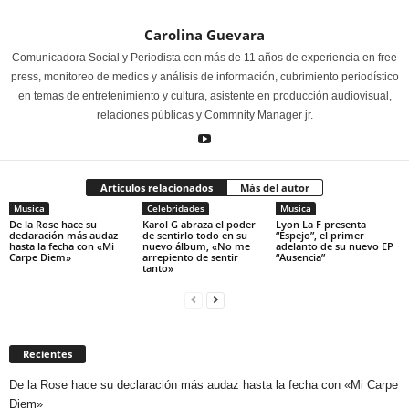
Carolina Guevara
Comunicadora Social y Periodista con más de 11 años de experiencia en free
press, monitoreo de medios y análisis de información, cubrimiento periodístico
en temas de entretenimiento y cultura, asistente en producción audiovisual,
relaciones públicas y Commnity Manager jr.
Artículos relacionados
Más del autor
Musica
Celebridades
Musica
De la Rose hace su
Karol G abraza el poder
Lyon La F presenta
declaración más audaz
de sentirlo todo en su
“Espejo”, el primer
hasta la fecha con «Mi
nuevo álbum, «No me
adelanto de su nuevo EP
Carpe Diem»
arrepiento de sentir
“Ausencia”
tanto»
Recientes
De la Rose hace su declaración más audaz hasta la fecha con «Mi Carpe
Diem»