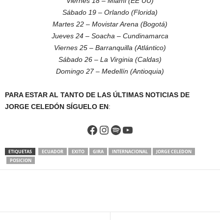
Viernes 18 – Miami (EE UU)
Sábado 19 – Orlando (Florida)
Martes 22 – Movistar Arena (Bogotá)
Jueves 24 – Soacha – Cundinamarca
Viernes 25 – Barranquilla (Atlántico)
Sábado 26 – La Virginia (Caldas)
Domingo 27 – Medellín (Antioquia)
PARA ESTAR AL TANTO DE LAS ÚLTIMAS NOTICIAS DE
JORGE CELEDÓN SÍGUELO EN
:
Facebook
Instagram
Spotify
YouTube
ETIQUETAS
ECUADOR
EXITO
GIRA
INTERNACIONAL
JORGE CELEDON
POSICION