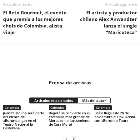
Artículo anterior
Artículo siguiente
El Reto Gourmet, el evento
El artista y productor
que premia a los mejores
chileno Alex Anwandter
chefs de Colombia, alista
lanza el single
viaje
“Maricoteca”
Prensa de artistas
Artículos relacionados
Más del autor
Colombia
Colombia
Colombia
Juanita Molina será parte
Bogotá se convierte en el
Beéle llega este 28 de
del elenco de
escenario más grande de
noviembre al Davi Arena
«Burundanga» en el
Morat con el lanzamiento
con «Borondo Tour»
Teatro Nacional la
de Casa Morat
Castellana