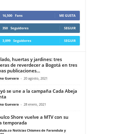
16,500
Fans
ME GUSTA
350
Seguidores
SEGUIR
3,099
Seguidores
SEGUIR
lado, huertas y jardines: tres
ras de reverdecer a Bogotá en tres
as publicaciones...
ina Guevara
-
20 agosto, 2021
yó se une a la campaña Cada Abeja
nta
ina Guevara
-
28 enero, 2021
ulco Shore vuelve a MTV con su
a temporada
dula.co Noticias Chismes de Farandula y
os
-