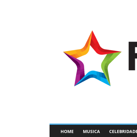
–
HOME
MUSICA
CELEBRIDAD
F