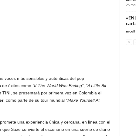
25 mar
«ENL
cart
mcoll
as voces más sensibles y auténticas del pop
rás de éxitos como
“If The World Was Ending”
,
“A Little Bit
on
TINI
, se presentará por primera vez en Colombia el
er
, como parte de su tour mundial
“Make Yourself At
 promete una experiencia única y cercana, en línea con el
la que Saxe convierte el escenario en una suerte de diario