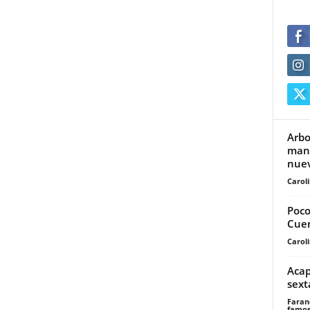
Arbo
mane
nuev
Carol
Poco
Cue
Carol
Acap
sext
Faran
famos