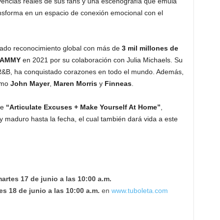
vencias reales de sus fans y una escenografía que emula
ansforma en un espacio de conexión emocional con el
chado reconocimiento global con más de
3 mil millones de
AMMY
en 2021 por su colaboración con Julia Michaels. Su
y R&B, ha conquistado corazones en todo el mundo. Además,
como
John Mayer
,
Maren Morris
y
Finneas
.
le
“Articulate Excuses + Make Yourself At Home”
,
y maduro hasta la fecha, el cual también dará vida a este
artes 17 de junio a las 10:00 a.m.
es 18 de junio a las 10:00 a.m.
en
www.tuboleta.com