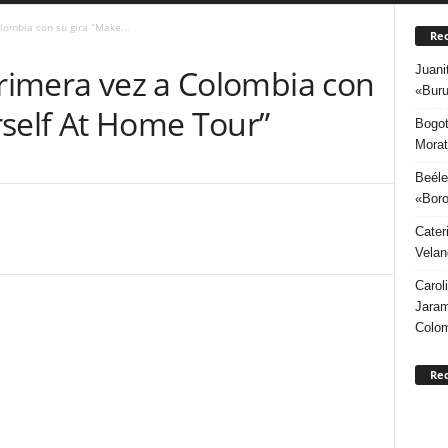
lombia con su gira “Make...
Rec
Juani
primera vez a Colombia con
«Buru
rself At Home Tour”
Bogot
Morat
Beéle
«Boro
Cater
Velan
Carol
Jaram
Colo
Re