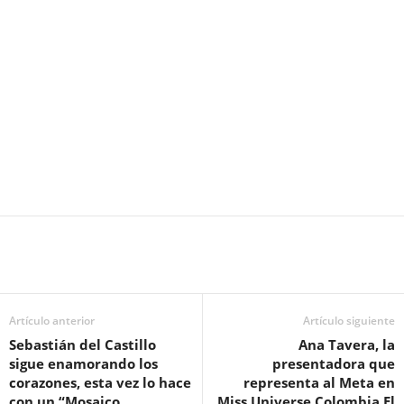
Artículo anterior
Artículo siguiente
Sebastián del Castillo
Ana Tavera, la
sigue enamorando los
presentadora que
corazones, esta vez lo hace
representa al Meta en
con un “Mosaico
Miss Universe Colombia El