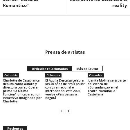
Romántico”
reality
Prensa de artistas
Artículos relacionados
Más del autor
Colombia
Colombia
Colombia
Charlotte de Casabianca
El Águila Descalza celebra
Juanita Molina será parte
debuta como autora y
los 40 años de “País paisa”
del elenco de
directora con su ópera
con gira nacional e
«Burundanga» en el
prima ‘La Última
internacional este 2026
Teatro Nacional la
Función’, un cabaret noir
vuelve «País paisa» a
Castellana
inmersivo imaginado por
Bogotá
Charlotte
Recientes