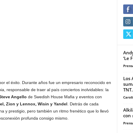
Andy
‘Le F
Prensa
Los 
or el éxito. Durante años fue un empresario reconocido en
suma
TNT..
ia, responsable de traer al país conciertos inolvidables: la
Steve Angello
de Swedish House Mafia y eventos con
Carol
el, Zion y Lennox, Wisin y Yandel
. Detrás de cada
Alki
a y prestigio, pero también un ritmo frenético que lo llevó
con 
desconexión profunda consigo mismo.
Prensa