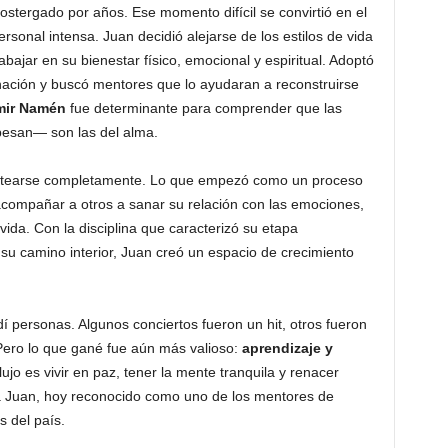
stergado por años. Ese momento difícil se convirtió en el
sonal intensa. Juan decidió alejarse de los estilos de vida
ajar en su bienestar físico, emocional y espiritual. Adoptó
anación y buscó mentores que lo ayudaran a reconstruirse
mir Namén
fue determinante para comprender que las
esan— son las del alma.
lantearse completamente. Lo que empezó como un proceso
acompañar a otros a sanar su relación con las emociones,
 vida. Con la disciplina que caracterizó su etapa
 su camino interior, Juan creó un espacio de crecimiento
í personas. Algunos conciertos fueron un hit, otros fueron
 Pero lo que gané fue aún más valioso:
aprendizaje y
ujo es vivir en paz, tener la mente tranquila y renacer
a Juan, hoy reconocido como uno de los mentores de
s del país.