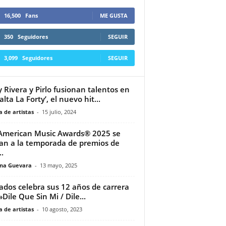
16,500
Fans
ME GUSTA
350
Seguidores
SEGUIR
3,099
Seguidores
SEGUIR
 Rivera y Pirlo fusionan talentos en
alta La Forty’, el nuevo hit...
 de artistas
-
15 julio, 2024
American Music Awards® 2025 se
n a la temporada de premios de
.
ina Guevara
-
13 mayo, 2025
lados celebra sus 12 años de carrera
»Dile Que Sin Mi / Dile...
 de artistas
-
10 agosto, 2023