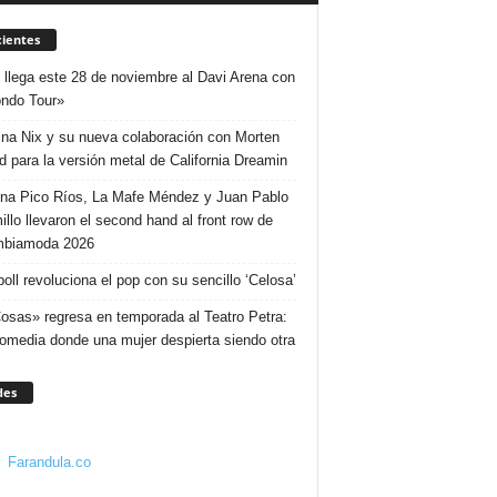
ientes
 llega este 28 de noviembre al Davi Arena con
ndo Tour»
ina Nix y su nueva colaboración con Morten
d para la versión metal de California Dreamin
ina Pico Ríos, La Mafe Méndez y Juan Pablo
illo llevaron el second hand al front row de
mbiamoda 2026
poll revoluciona el pop con su sencillo ‘Celosa’
osas» regresa en temporada al Teatro Petra:
omedia donde una mujer despierta siendo otra
des
Farandula.co