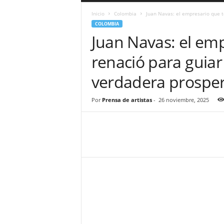
a
Inicio
Colombia
Juan Navas: el empresario que to
r
COLOMBIA
a
Juan Navas: el em
n
d
renació para guiar 
u
l
verdadera prospe
a
.
C
Por
Prensa de artistas
-
26 noviembre, 2025
O
N
o
t
i
c
i
a
s
d
e