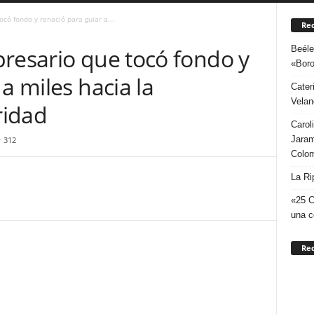
có fondo y renació para guiar a...
Rec
Beéle
presario que tocó fondo y
«Boro
a miles hacia la
Cater
Velan
ridad
Carol
Jaram
312
Colo
La Ri
«25 C
una c
Re