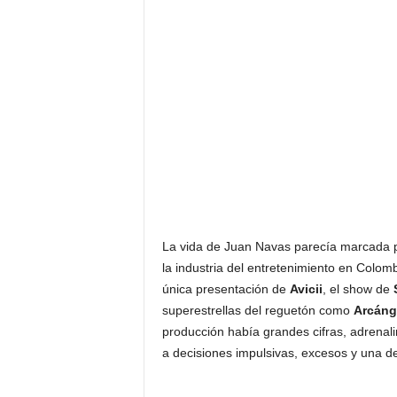
F
a
m
o
s
o
s
La vida de Juan Navas parecía marcada p
la industria del entretenimiento en Colomb
única presentación de
Avicii
, el show de
superestrellas del reguetón como
Arcáng
producción había grandes cifras, adrenalin
a decisiones impulsivas, excesos y una 