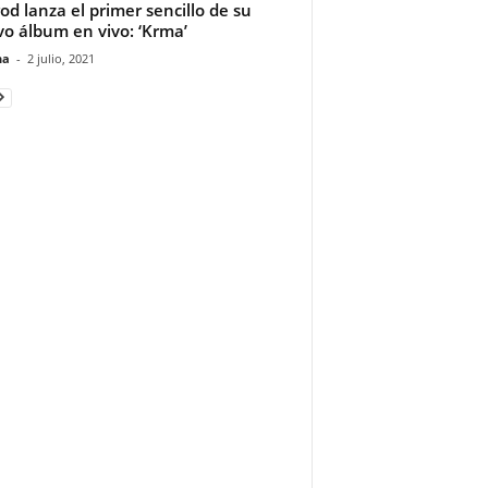
rod lanza el primer sencillo de su
o álbum en vivo: ‘Krma’
na
-
2 julio, 2021