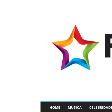
–
HOME
MUSICA
CELEBRIDAD
F