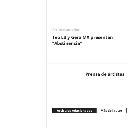
Artículo anterior
Teo LB y Gera MX presentan
“Abstinencia”
Prensa de artistas
Artículos relacionados
Más del autor