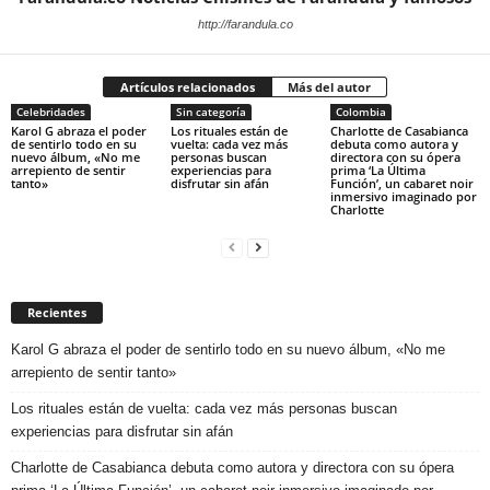
http://farandula.co
Artículos relacionados
Más del autor
Celebridades
Sin categoría
Colombia
Karol G abraza el poder
Los rituales están de
Charlotte de Casabianca
de sentirlo todo en su
vuelta: cada vez más
debuta como autora y
nuevo álbum, «No me
personas buscan
directora con su ópera
arrepiento de sentir
experiencias para
prima ‘La Última
tanto»
disfrutar sin afán
Función’, un cabaret noir
inmersivo imaginado por
Charlotte
Recientes
Karol G abraza el poder de sentirlo todo en su nuevo álbum, «No me
arrepiento de sentir tanto»
Los rituales están de vuelta: cada vez más personas buscan
experiencias para disfrutar sin afán
Charlotte de Casabianca debuta como autora y directora con su ópera