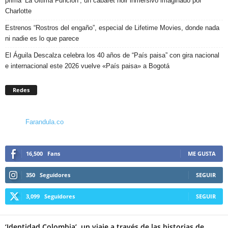
prima ‘La Última Función’, un cabaret noir inmersivo imaginado por
Charlotte
Estrenos “Rostros del engaño”, especial de Lifetime Movies, donde nada
ni nadie es lo que parece
El Águila Descalza celebra los 40 años de “País paisa” con gira nacional
e internacional este 2026 vuelve «País paisa» a Bogotá
Redes
Farandula.co
16,500
Fans
ME GUSTA
350
Seguidores
SEGUIR
3,099
Seguidores
SEGUIR
‘Identidad Colombia’, un viaje a través de las historias de