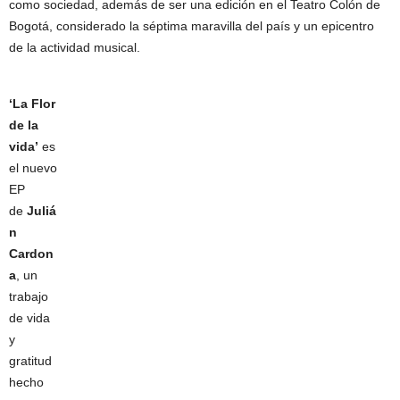
como sociedad, además de ser una edición en el Teatro Colón de
Bogotá, considerado la séptima maravilla del país y un epicentro
de la actividad musical.
‘La Flor
de la
vida’
es
el nuevo
EP
de
Juliá
n
Cardon
a
, un
trabajo
de vida
y
gratitud
hecho