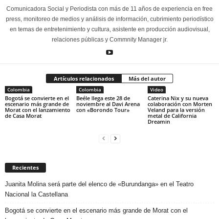
Comunicadora Social y Periodista con más de 11 años de experiencia en free
press, monitoreo de medios y análisis de información, cubrimiento periodístico
en temas de entretenimiento y cultura, asistente en producción audiovisual,
relaciones públicas y Commnity Manager jr.
Artículos relacionados
Más del autor
Colombia
Colombia
Video
Bogotá se convierte en el
Beéle llega este 28 de
Caterina Nix y su nueva
escenario más grande de
noviembre al Davi Arena
colaboración con Morten
Morat con el lanzamiento
con «Borondo Tour»
Veland para la versión
de Casa Morat
metal de California
Dreamin
Recientes
Juanita Molina será parte del elenco de «Burundanga» en el Teatro
Nacional la Castellana
Bogotá se convierte en el escenario más grande de Morat con el