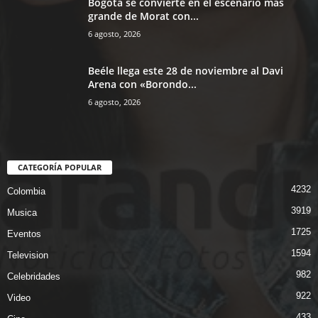
Bogotá se convierte en el escenario más
grande de Morat con...
6 agosto, 2026
Beéle llega este 28 de noviembre al Davi
Arena con «Borondo...
6 agosto, 2026
CATEGORÍA POPULAR
4232
Colombia
3919
Musica
1725
Eventos
1594
Television
982
Celebridades
922
Video
433