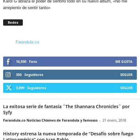
Karol G abraza el poder de sentirlo todo en su nuevo álbum, «No me
arrepiento de sentir tanto»
Redes
Farandula.co
16,500
Fans
ME GUSTA
350
Seguidores
SEGUIR
3,099
Seguidores
SEGUIR
La exitosa serie de fantasía ¨The Shannara Chronicles¨ por
Syfy
Farandula.co Noticias Chismes de Farandula y famosos
-
21 enero, 2018
History estrena la nueva temporada de “Desafío sobre fuego
Latinoamérica” con Juan Pablo...