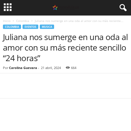
Inicio
Colombia
Juliana nos sumerge en una oda al amor con su más reciente...
COLOMBIA
EVENTOS
MUSICA
Juliana nos sumerge en una oda al
amor con su más reciente sencillo
“24 horas”
Por
Carolina Guevara
-
21 abril, 2024
664