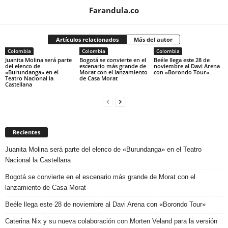
Farandula.co
Artículos relacionados
Más del autor
Colombia
Colombia
Colombia
Juanita Molina será parte
Bogotá se convierte en el
Beéle llega este 28 de
del elenco de
escenario más grande de
noviembre al Davi Arena
«Burundanga» en el
Morat con el lanzamiento
con «Borondo Tour»
Teatro Nacional la
de Casa Morat
Castellana
Recientes
Juanita Molina será parte del elenco de «Burundanga» en el Teatro
Nacional la Castellana
Bogotá se convierte en el escenario más grande de Morat con el
lanzamiento de Casa Morat
Beéle llega este 28 de noviembre al Davi Arena con «Borondo Tour»
Caterina Nix y su nueva colaboración con Morten Veland para la versión