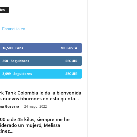
des
Farandula.co
16,500
Fans
ME GUSTA
350
Seguidores
SEGUIR
3,099
Seguidores
SEGUIR
rk Tank Colombia le da la bienvenida
s nuevos tiburones en esta quinta...
ina Guevara
-
24 mayo, 2022
00 o de 45 kilos, siempre me he
iderado un mujeró, Melissa
ínez...