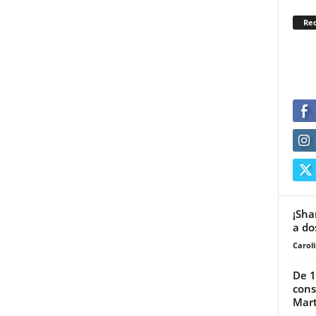
Re
¡Sha
a do
Carol
De 1
cons
Mart