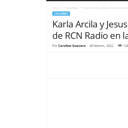
a
Inicio
Colombia
Karla Arcila y Jesus Prado la nu
r
COLOMBIA
a
Karla Arcila y Jes
n
d
de RCN Radio en 
u
l
a
Por
Carolina Guevara
-
28 febrero, 2022
12
.
C
O
N
o
t
i
c
i
a
s
d
e