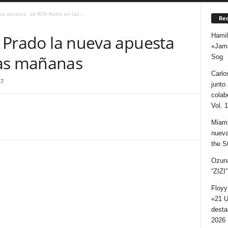
eva apuesta de RCN Radio en las...
Rec
Hamil
us Prado la nueva apuesta
«Jama
las mañanas
Sog
Carlo
47
junto
colab
Vol. 
Miami
nueva
the S
Ozuna
“ZIZI”
Floyy
«21 U
desta
2026