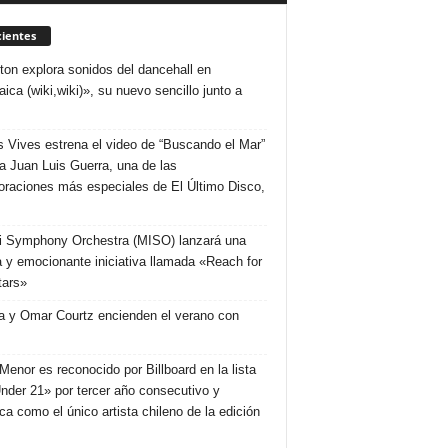
ientes
ton explora sonidos del dancehall en
ica (wiki,wiki)», su nuevo sencillo junto a
s Vives estrena el video de “Buscando el Mar”
 a Juan Luis Guerra, una de las
oraciones más especiales de El Último Disco,
1
 Symphony Orchestra (MISO) lanzará una
 y emocionante iniciativa llamada «Reach for
tars»
 y Omar Courtz encienden el verano con
Menor es reconocido por Billboard en la lista
nder 21» por tercer año consecutivo y
ca como el único artista chileno de la edición