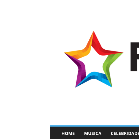
–
HOME
MUSICA
CELEBRIDAD
F