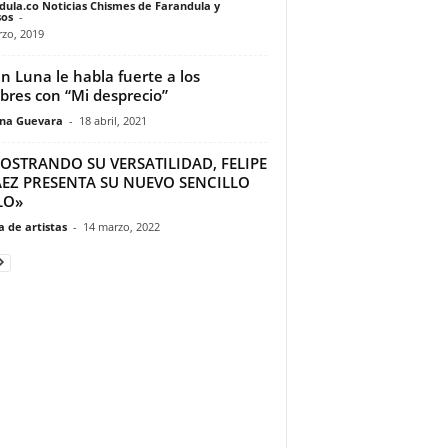
dula.co Noticias Chismes de Farandula y
os
-
zo, 2019
n Luna le habla fuerte a los
res con “Mi desprecio”
ina Guevara
-
18 abril, 2021
OSTRANDO SU VERSATILIDAD, FELIPE
ÁEZ PRESENTA SU NUEVO SENCILLO
LO»
 de artistas
-
14 marzo, 2022