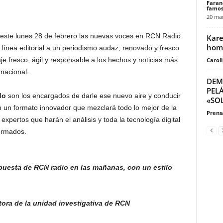
Faran
famos
20 mar
este lunes 28 de febrero las nuevas voces en RCN Radio
Kare
homb
línea editorial a un periodismo audaz, renovado y fresco
je fresco, ágil y responsable a los hechos y noticias más
Carol
rnacional.
DEM
PEL
do
son los encargados de darle ese nuevo aire y conducir
«SO
 un formato innovador que mezclará todo lo mejor de la
Prensa
expertos que harán el análisis y toda la tecnología digital
nformados.
apuesta de RCN radio en las mañanas, con un estilo
ctora de la unidad investigativa de RCN