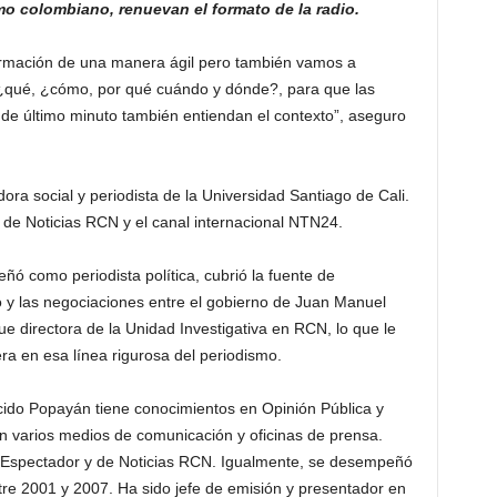
mo colombiano, renuevan el formato de la radio.
formación de una manera ágil pero también vamos a
, ¿qué, ¿cómo, por qué cuándo y dónde?, para que las
de último minuto también entiendan el contexto”, aseguro
ora social y periodista de la Universidad Santiago de Cali.
 de Noticias RCN y el canal internacional NTN24.
ó como periodista política, cubrió la fuente de
o y las negociaciones entre el gobierno de Juan Manuel
e directora de la Unidad Investigativa en RCN, lo que le
era en esa línea rigurosa del periodismo.
acido Popayán tiene conocimientos en Opinión Pública y
 varios medios de comunicación y oficinas de prensa.
l Espectador y de Noticias RCN. Igualmente, se desempeñó
re 2001 y 2007. Ha sido jefe de emisión y presentador en