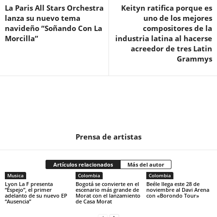
La Paris All Stars Orchestra
Keityn ratifica porque es
lanza su nuevo tema
uno de los mejores
navideño “Soñando Con La
compositores de la
Morcilla”
industria latina al hacerse
acreedor de tres Latin
Grammys
Prensa de artistas
Artículos relacionados
Más del autor
Musica
Colombia
Colombia
Lyon La F presenta
Bogotá se convierte en el
Beéle llega este 28 de
“Espejo”, el primer
escenario más grande de
noviembre al Davi Arena
adelanto de su nuevo EP
Morat con el lanzamiento
con «Borondo Tour»
“Ausencia”
de Casa Morat