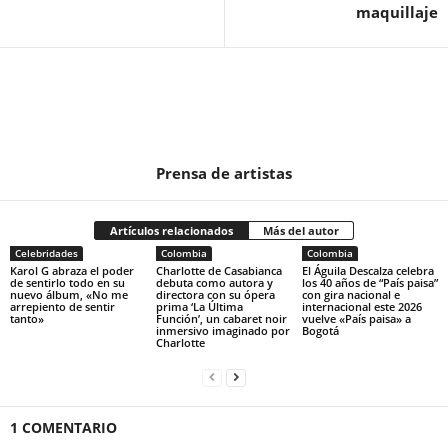
maquillaje
Prensa de artistas
Artículos relacionados
Más del autor
Celebridades
Colombia
Colombia
Karol G abraza el poder
Charlotte de Casabianca
El Águila Descalza celebra
de sentirlo todo en su
debuta como autora y
los 40 años de “País paisa”
nuevo álbum, «No me
directora con su ópera
con gira nacional e
arrepiento de sentir
prima ‘La Última
internacional este 2026
tanto»
Función’, un cabaret noir
vuelve «País paisa» a
inmersivo imaginado por
Bogotá
Charlotte
1 COMENTARIO