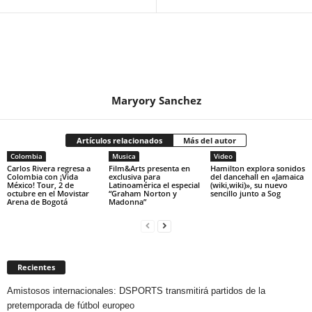
Maryory Sanchez
Artículos relacionados
Más del autor
Colombia
Musica
Video
Carlos Rivera regresa a
Film&Arts presenta en
Hamilton explora sonidos
Colombia con ¡Vida
exclusiva para
del dancehall en «Jamaica
México! Tour, 2 de
Latinoamérica el especial
(wiki,wiki)», su nuevo
octubre en el Movistar
“Graham Norton y
sencillo junto a Sog
Arena de Bogotá
Madonna”
Recientes
Amistosos internacionales: DSPORTS transmitirá partidos de la
pretemporada de fútbol europeo