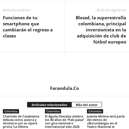
Artículo anterior
Artículo siguiente
Funciones de tu
Blessd, la superestrella
smartphone que
colombiana, principal
cambiarán el regreso a
inversionista en la
clases
adquisición de club de
fútbol europeo
Farandula.Co
Artículos relacionados
Más del autor
Colombia
Colombia
Colombia
Charlotte de Casabianca
El Águila Descalza celebra
Juanita Molina será parte
debuta como autora y
los 40 años de “País paisa”
del elenco de
directora con su ópera
con gira nacional e
«Burundanga» en el
prima ‘La Última
internacional este 2026
Teatro Nacional la