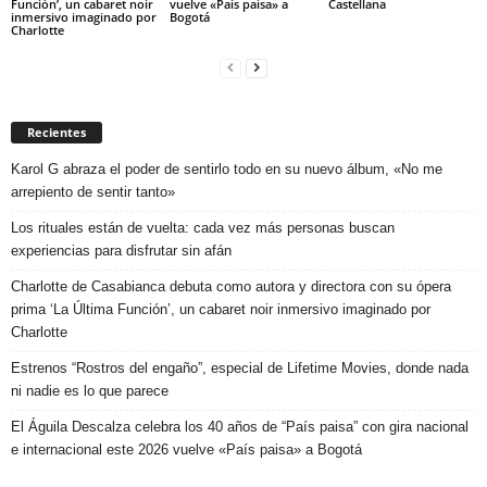
Función’, un cabaret noir
vuelve «País paisa» a
Castellana
inmersivo imaginado por
Bogotá
Charlotte
Recientes
Karol G abraza el poder de sentirlo todo en su nuevo álbum, «No me
arrepiento de sentir tanto»
Los rituales están de vuelta: cada vez más personas buscan
experiencias para disfrutar sin afán
Charlotte de Casabianca debuta como autora y directora con su ópera
prima ‘La Última Función’, un cabaret noir inmersivo imaginado por
Charlotte
Estrenos “Rostros del engaño”, especial de Lifetime Movies, donde nada
ni nadie es lo que parece
El Águila Descalza celebra los 40 años de “País paisa” con gira nacional
e internacional este 2026 vuelve «País paisa» a Bogotá