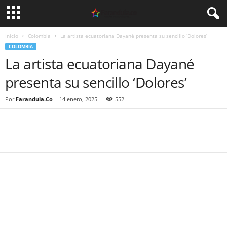
Inicio
Colombia
La artista ecuatoriana Dayané presenta su sencillo ‘Dolores’
COLOMBIA
La artista ecuatoriana Dayané
presenta su sencillo ‘Dolores’
Por
Farandula.Co
-
14 enero, 2025
552