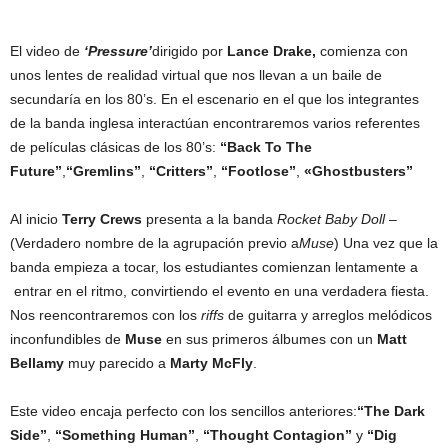
El video de
‘Pressure’
dirigido por
Lance Drake,
comienza con
unos lentes de realidad virtual que nos llevan a un baile de
secundaría en los 80’s. En el escenario en el que los integrantes
de la banda inglesa interactúan encontraremos varios referentes
de películas clásicas de los 80’s:
“Back To The
Future”
,
“Gremlins”
,
“Critters”
,
“Footlose”
,
«Ghostbusters”
Al inicio
Terry Crews
presenta a la banda
Rocket Baby Doll
–
(Verdadero nombre de la agrupación previo a
Muse
) Una vez que la
banda empieza a tocar, los estudiantes comienzan lentamente a
entrar en el ritmo, convirtiendo el evento en una verdadera fiesta.
Nos reencontraremos con los
riffs
de guitarra y arreglos melódicos
inconfundibles de
Muse
en sus primeros álbumes con un
Matt
Bellamy
muy parecido a
Marty McFly
.
Este video encaja perfecto con los sencillos anteriores:
“The Dark
Side”
,
“Something Human”
,
“Thought Contagion”
y
“Dig