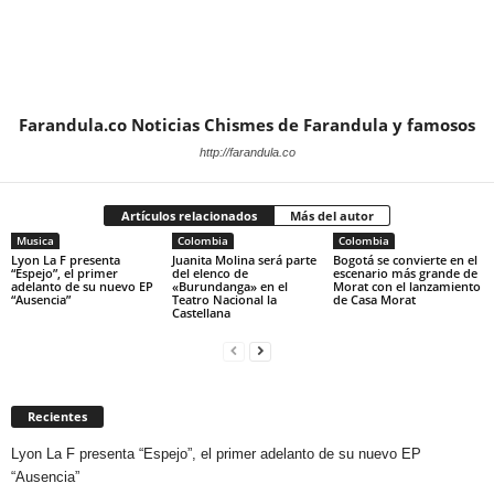
Farandula.co Noticias Chismes de Farandula y famosos
http://farandula.co
Artículos relacionados
Más del autor
Musica
Colombia
Colombia
Lyon La F presenta
Juanita Molina será parte
Bogotá se convierte en el
“Espejo”, el primer
del elenco de
escenario más grande de
adelanto de su nuevo EP
«Burundanga» en el
Morat con el lanzamiento
“Ausencia”
Teatro Nacional la
de Casa Morat
Castellana
Recientes
Lyon La F presenta “Espejo”, el primer adelanto de su nuevo EP
“Ausencia”