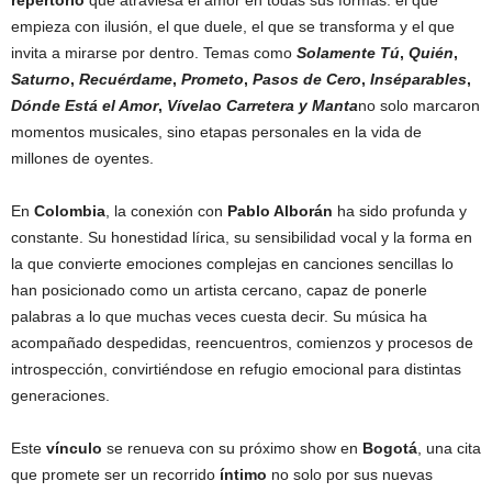
repertorio
que atraviesa el amor en todas sus formas: el que
empieza con ilusión, el que duele, el que se transforma y el que
invita a mirarse por dentro. Temas como
Solamente Tú
,
Quién
,
Saturno
,
Recuérdame
,
Prometo
,
Pasos de Cero
,
Inséparables
,
Dónde Está el Amor
,
Vívela
o
Carretera y Manta
no solo marcaron
momentos musicales, sino etapas personales en la vida de
millones de oyentes.
En
Colombia
, la conexión con
Pablo Alborán
ha sido profunda y
constante. Su honestidad lírica, su sensibilidad vocal y la forma en
la que convierte emociones complejas en canciones sencillas lo
han posicionado como un artista cercano, capaz de ponerle
palabras a lo que muchas veces cuesta decir. Su música ha
acompañado despedidas, reencuentros, comienzos y procesos de
introspección, convirtiéndose en refugio emocional para distintas
generaciones.
Este
vínculo
se renueva con su próximo show en
Bogotá
, una cita
que promete ser un recorrido
íntimo
no solo por sus nuevas