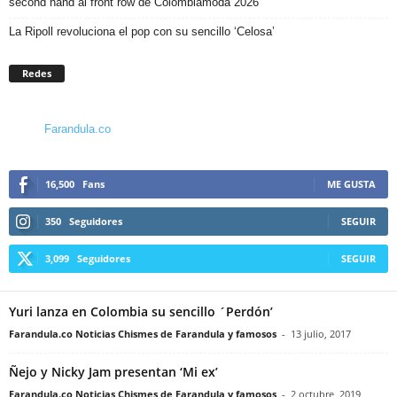
second hand al front row de Colombiamoda 2026
La Ripoll revoluciona el pop con su sencillo ‘Celosa’
Redes
Farandula.co
16,500
Fans
ME GUSTA
350
Seguidores
SEGUIR
3,099
Seguidores
SEGUIR
Yuri lanza en Colombia su sencillo ´Perdón’
Farandula.co Noticias Chismes de Farandula y famosos
-
13 julio, 2017
Ñejo y Nicky Jam presentan ‘Mi ex’
Farandula.co Noticias Chismes de Farandula y famosos
-
2 octubre, 2019