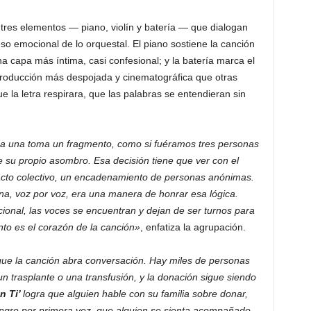
 tres elementos — piano, violín y batería — que dialogan
peso emocional de lo orquestal. El piano sostiene la canción
 una capa más íntima, casi confesional; y la batería marca el
producción más despojada y cinematográfica que otras
 la letra respirara, que las palabras se entendieran sin
a una toma un fragmento, como si fuéramos tres personas
e su propio asombro. Esa decisión tiene que ver con el
acto colectivo, un encadenamiento de personas anónimas.
a, voz por voz, era una manera de honrar esa lógica.
cional, las voces se encuentran y dejan de ser turnos para
to es el corazón de la canción»
, enfatiza la agrupación.
e la canción abra conversación. Hay miles de personas
 trasplante o una transfusión, y la donación sigue siendo
en Ti’
logra que alguien hable con su familia sobre donar,
ngre por primera vez, que alguien se sienta acompañado