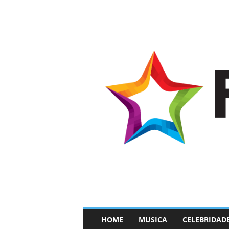
–
HOME
MUSICA
CELEBRIDAD
F