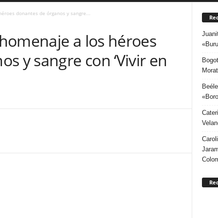
éroes donantes de órganos y sangre...
Rec
Juani
homenaje a los héroes
«Buru
s y sangre con ‘Vivir en
Bogot
Morat
Beéle
«Boro
Cater
Velan
Carol
Jaram
Colo
Re