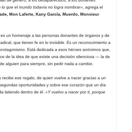
dad de género, a los desaparecidos, a los donantes
o lo que el mundo todavía no logra nombrar»
, agrega el
cade, Mon Laferte, Kany García, Muerdo, Monsieur
, es un homenaje a las personas donantes de órganos y de
ical, que tienen fe en lo invisible. Es un reconocimiento a
protagonismo. Está dedicada a esos héroes anónimos que,
ce de la idea de que existe una decisión silenciosa — la de
de alguien para siempre, sin pedir nada a cambio.
n recibe ese regalo, de quien vuelve a nacer gracias a un
s segundas oportunidades y sobre ese corazón que un día
da latiendo dentro de él.
«Y vuelvo a nacer por ti, porque