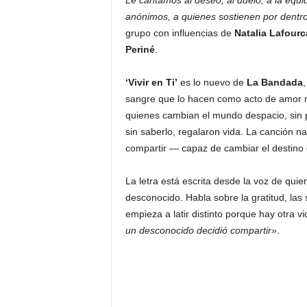
Le cantamos al deseo, al duelo, a la equi
anónimos, a quienes sostienen por dentr
grupo con influencias de
Natalia Lafour
Periné
.
‘Vivir en Ti’
es lo nuevo de
La Bandada
sangre que lo hacen como acto de amor rad
quienes cambian el mundo despacio, sin 
sin saberlo, regalaron vida. La canción na
compartir — capaz de cambiar el destino 
La letra está escrita desde la voz de quie
desconocido. Habla sobre la gratitud, la
empieza a latir distinto porque hay otra vi
un desconocido decidió compartir»
.