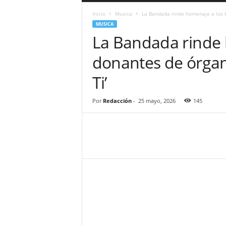
a
Inicio
Musica
La Bandada rinde homenaje a los h
r
MUSICA
a
La Bandada rinde 
n
d
donantes de órgano
u
l
Ti’
a
.
C
Por
Redacción
-
25 mayo, 2026
145
O
N
o
t
i
c
i
a
s
d
e