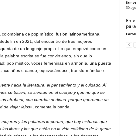
famos
30 ago
En e
para
Carol
colombiana de pop místico, fusión latinoamericana,
edellín en 2021, del encuentro de tres mujeres
búsqueda de un lenguaje propio. Lo que empezó como un
la palabra escrita se fue convirtiendo, sin que lo
ad: pop místico, voces femeninas en armonía, una puesta
 cinco años creando, equivocándose, transformándose.
te hacia la literatura, el pensamiento y el cuidado. Al
s se bailen, se sientan en el cuerpo y que no que se
amos afrobeat, con cuerdas andinas: porque queremos un
d de viajar lejos»
, comenta la banda.
ujeres y las palabras importan, que hay historias que
os libros y las que están en la vida cotidiana de la gente.