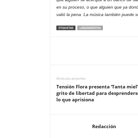
en su proceso, o que alguien que ya donó
valió la pena. La música también puede 
ETIQUETAS
LANZAMIENTOS
Artículo anterior
Tensión Flora presenta ‘Tanta miel’
grito de libertad para desprenders
lo que aprisiona
Redacción