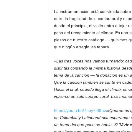
La instrumentación está construida sobre
entre la fragilidad de lo cantautoral y el 
desde el principio; el violín entra a tejer
paso del recogimiento al clímax. Es una 
piezas de nuestro catálogo — quisimos que
que ningún arreglo las tapara.
«Las tres voces nos vamos turnando: cad
distintas contando la misma historia desd
tema de la canción — la donación es un 
Que la canción también se cante en caden
Hacia el final, cuando llega el clímax emo
volverse un solo cuerpo coral. Ese momen
https://youtu.be/7noy7iS9-cs
«Queremos qu
en Colombia y Latinoamérica esperando un
un tema del que poco se habla. Si
‘Vivir 
que alguien se acerque a un banco de sa