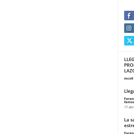
LLE
PRO
LAZ
mcoll
Llega
Faran
famos
17 abr
La s
estr
Faran