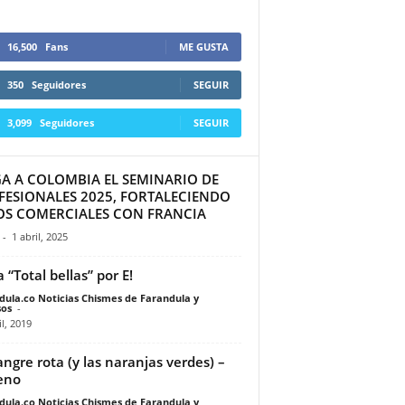
16,500
Fans
ME GUSTA
350
Seguidores
SEGUIR
3,099
Seguidores
SEGUIR
GA A COLOMBIA EL SEMINARIO DE
FESIONALES 2025, FORTALECIENDO
OS COMERCIALES CON FRANCIA
-
1 abril, 2025
 “Total bellas” por E!
dula.co Noticias Chismes de Farandula y
os
-
il, 2019
angre rota (y las naranjas verdes) –
eno
dula.co Noticias Chismes de Farandula y