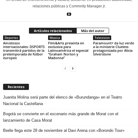
relaciones públicas y Commnity Manager jr.
Artículos relacionados
Más del autor
Deportes
Musica
Television
Amistosos
Film&Arts presenta en
Paramount+ da luz verde
internacionales: DSPORTS
exclusiva para
a la miniserie Clueless
transmitirá partidos de la
Latinoamérica el especial
protagonizada por Alicia
pretemporada de fútbol
“Graham Norton y
Silverstone
europeo
Madonna”
Recientes
Juanita Molina será parte del elenco de «Burundanga» en el Teatro
Nacional la Castellana
Bogotá se convierte en el escenario más grande de Morat con el
lanzamiento de Casa Morat
Beéle llega este 28 de noviembre al Davi Arena con «Borondo Tour»