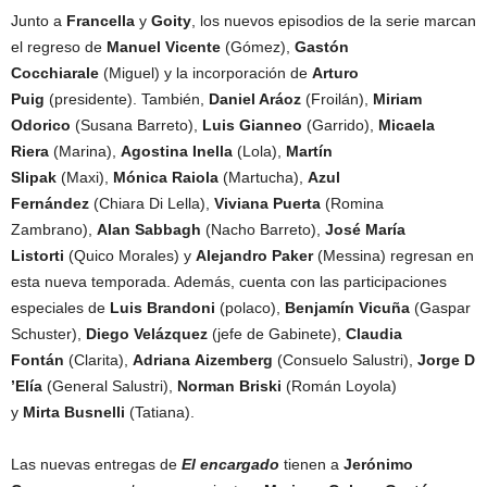
Junto a
Francella
y
Goity
, los nuevos episodios de la serie marcan
el regreso de
Manuel Vicente
(Gómez),
Gastón
Cocchiarale
(Miguel) y la incorporación de
Arturo
Puig
(presidente). También,
Daniel Aráoz
(Froilán),
Miriam
Odorico
(Susana Barreto),
Luis Gianneo
(Garrido),
Micaela
Riera
(Marina),
Agostina Inella
(Lola),
Martín
Slipak
(Maxi),
Mónica Raiola
(Martucha),
Azul
Fernández
(Chiara Di Lella),
Viviana Puerta
(Romina
Zambrano),
Alan Sabbagh
(Nacho Barreto),
José María
Listorti
(Quico Morales) y
Alejandro Paker
(Messina) regresan en
esta nueva temporada. Además, cuenta con las participaciones
especiales de
Luis Brandoni
(polaco),
Benjamín Vicuña
(Gaspar
Schuster),
Diego Velázquez
(jefe de Gabinete),
Claudia
Fontán
(Clarita),
Adriana Aizemberg
(Consuelo Salustri),
Jorge D
’Elía
(General Salustri),
Norman Briski
(Román Loyola)
y
Mirta Busnelli
(Tatiana).
Las nuevas entregas de
El encargado
tienen a
Jerónimo