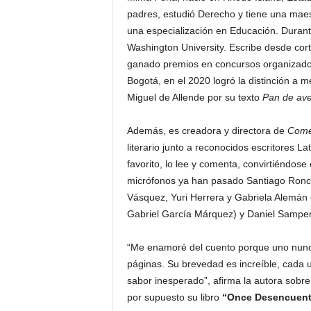
padres, estudió Derecho y tiene una maes
una especialización en Educación. Durant
Washington University. Escribe desde cort
ganado premios en concursos organizados
Bogotá, en el 2020 logró la distinción a m
Miguel de Allende por su texto
Pan de av
Además, es creadora y directora de
Come
literario junto a reconocidos escritores
favorito, lo lee y comenta, convirtiéndose 
micrófonos ya han pasado Santiago Roncag
Vásquez, Yuri Herrera y Gabriela Alemán 
Gabriel García Márquez) y Daniel Sampe
“Me enamoré del cuento porque uno nunca
páginas. Su brevedad es increíble, cad
sabor inesperado”, afirma la autora sobre e
por supuesto su libro
“Once Desencuent