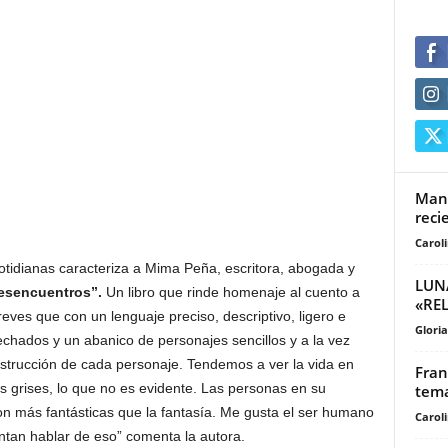
Many
reci
Carol
s cotidianas caracteriza a Mima Peña, escritora, abogada y
LUN
esencuentros”.
Un libro que rinde homenaje al cuento a
«RE
reves que con un lenguaje preciso, descriptivo, ligero e
Glori
pechados y un abanico de personajes sencillos y a la vez
nstrucción de cada personaje. Tendemos a ver la vida en
Fran
s grises, lo que no es evidente. Las personas en su
tema
más fantásticas que la fantasía. Me gusta el ser humano
Carol
ntan hablar de eso” comenta la autora.