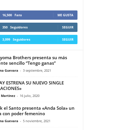
16,500
Fans
ME GUSTA
350
Seguidores
SEGUIR
3,099
Seguidores
SEGUIR
oma Brothers presenta su más
ente sencillo “Tengo ganas”
ina Guevara
-
3 septiembre, 2021
AY ESTRENA SU NUEVO SINGLE
LACIONES»
a Martinez
-
16 julio, 2020
k el Santo presenta «Anda Sola» un
 con poder femenino
ina Guevara
-
5 noviembre, 2021