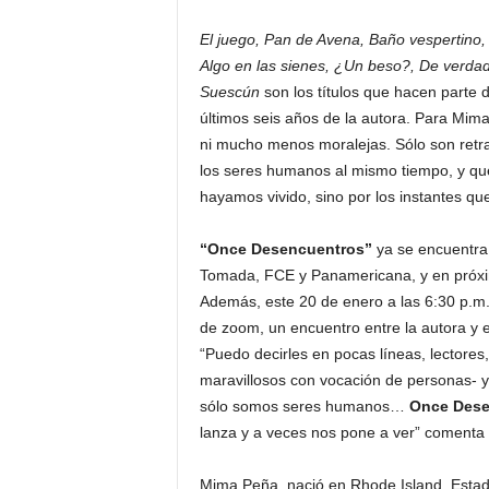
El juego, Pan de Avena, Baño vespertino
Algo en las sienes, ¿Un beso?, De verda
Suescún
son los títulos que hacen parte de
últimos seis años de la autora. Para Mima
ni mucho menos moralejas. Sólo son retr
los seres humanos al mismo tiempo, y qu
hayamos vivido, sino por los instantes qu
“Once Desencuentros”
ya se encuentra
Tomada, FCE y Panamericana, y en próximo
Además, este 20 de enero a las 6:30 p.m. 
de zoom, un encuentro entre la autora y e
“Puedo decirles en pocas líneas, lectore
maravillosos con vocación de personas- y
sólo somos seres humanos…
Once Dese
lanza y a veces nos pone a ver” comenta Si
Mima Peña, nació en Rhode Island, Estad