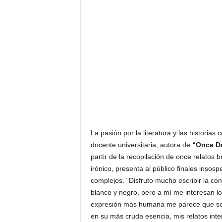
F
a
m
o
s
o
s
La pasión por la literatura y las historia
docente universitaria, autora de
“Once D
partir de la recopilación de once relatos b
irónico, presenta al público finales insos
complejos. “Disfruto mucho escribir la co
blanco y negro, pero a mí me interesan lo
expresión más humana me parece que son 
en su más cruda esencia, mis relatos inte