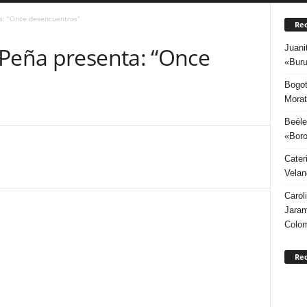
a: “Once desencuentros”
Rec
Juani
 Peña presenta: “Once
«Buru
Bogot
Morat
Beéle
«Boro
Cater
Velan
Carol
Jaram
Colo
Re