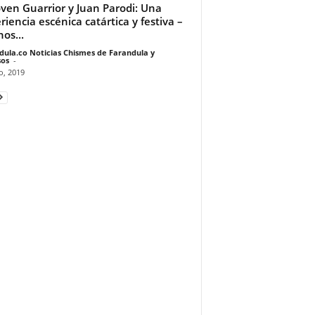
oven Guarrior y Juan Parodi: Una
riencia escénica catártica y festiva –
os...
dula.co Noticias Chismes de Farandula y
os
-
io, 2019