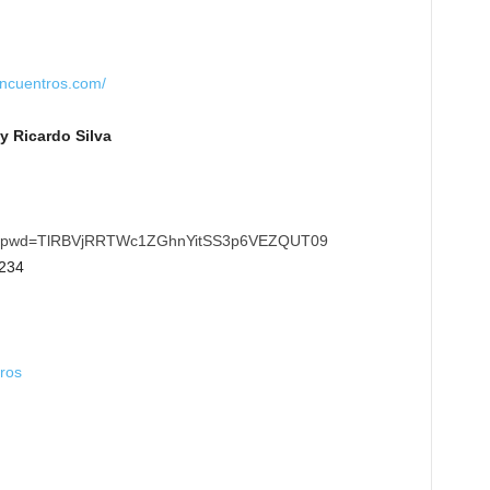
ncuentros.com/
y Ricardo Silva
181?pwd=TlRBVjRRTWc1ZGhnYitSS3p6VEZQUT09
234
tros