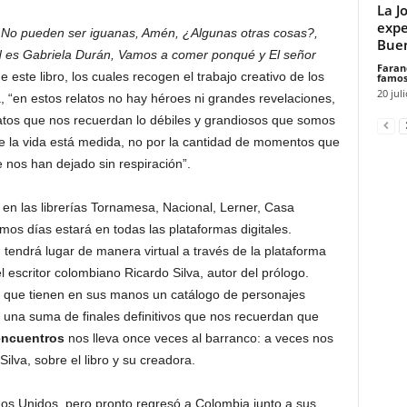
La J
expe
, No pueden ser iguanas, Amén, ¿Algunas otras cosas?,
Buen
d es Gabriela Durán, Vamos a comer ponqué y El señor
Faran
 este libro, los cuales recogen el trabajo creativo de los
famos
20 jul
, “en estos relatos no hay héroes ni grandes revelaciones,
atos que nos recuerdan lo débiles y grandiosos que somos
e la vida está medida, no por la cantidad de momentos que
e nos han dejado sin respiración”.
 en las librerías Tornamesa, Nacional, Lerner, Casa
s días estará en todas las plataformas digitales.
tendrá lugar de manera virtual a través de la plataforma
l escritor colombiano Ricardo Silva, autor del prólogo.
s, que tienen en sus manos un catálogo de personajes
 una suma de finales definitivos que nos recuerdan que
ncuentros
nos lleva once veces al barranco: a veces nos
lva, sobre el libro y su creadora.
os Unidos, pero pronto regresó a Colombia junto a sus