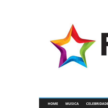
–
HOME
MUSICA
CELEBRIDAD
F